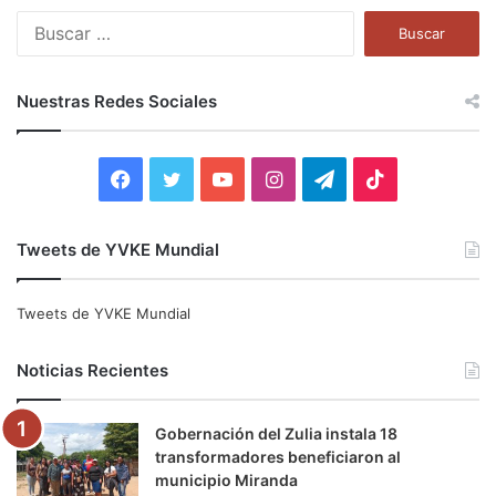
B
u
s
c
Nuestras Redes Sociales
a
r
:
F
T
Y
I
T
T
a
w
o
n
e
i
Tweets de YVKE Mundial
c
i
u
s
l
k
e
t
T
t
e
T
Tweets de YVKE Mundial
b
t
u
a
g
o
Noticias Recientes
o
e
b
g
r
k
Gobernación del Zulia instala 18
o
r
e
r
a
transformadores beneficiaron al
municipio Miranda
k
a
m