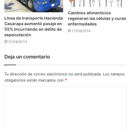
Cambios alimenticios
Línea de transporte Hacienda
regeneran las células y curan
Casarapa aumentó pasaje en
enfermedades
55% incurriendo en delito de
17/09/2014
especulación
21/08/2014
Deja un comentario
Tu dirección de correo electrónico no será publicada.
Los campos
obligatorios están marcados con
*
C
o
m
e
n