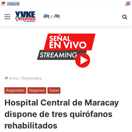
Menu
B
Inicio
/
Regionales
Regionales
Regiones
Salud
Hospital Central de Maracay
dispone de tres quirófanos
rehabilitados