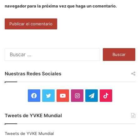
navegador para la próxima vez que haga un comentario.
B
u
s
c
Nuestras Redes Sociales
a
r
:
F
T
Y
I
T
T
a
w
o
n
e
i
Tweets de YVKE Mundial
c
i
u
s
l
k
e
t
T
t
e
T
Tweets de YVKE Mundial