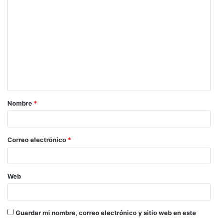
C
o
m
e
n
t
a
Nombre
*
r
i
o
Correo electrónico
*
*
Web
Guardar mi nombre, correo electrónico y sitio web en este