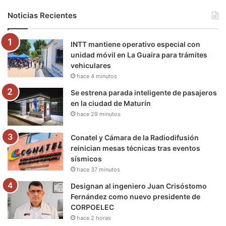
b
t
u
a
g
o
Noticias Recientes
o
e
b
g
r
k
INTT mantiene operativo especial con
o
r
e
r
a
unidad móvil en La Guaira para trámites
vehiculares
k
a
m
hace 4 minutos
m
Se estrena parada inteligente de pasajeros
en la ciudad de Maturín
hace 29 minutos
Conatel y Cámara de la Radiodifusión
reinician mesas técnicas tras eventos
sísmicos
hace 37 minutos
Designan al ingeniero Juan Crisóstomo
Fernández como nuevo presidente de
CORPOELEC
hace 2 horas