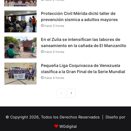
Protección Civil Mérida dictó taller de
prevención sísmica a adultos mayores
hace 3 horas
En el Zulia se intensifican las labores de
saneamiento en la cañada de El Manzanillo
hace 4 horas
Pequeña Liga Coquivacoa de Venezuela
clasifica a la Gran Final de la Serie Mundial
hace 4 horas
P
S
á
i
g
g
© Copyright 2026, Todos los Derechos Reservados | Diseño por
i
u
n
i
WGdigital