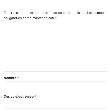
Tu dirección de correo electrónico no será publicada.
Los campos
obligatorios están marcados con
*
C
o
m
e
n
t
a
Nombre
*
r
i
o
Correo electrónico
*
*