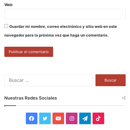
Web
Guardar mi nombre, correo electrónico y sitio web en este
navegador para la próxima vez que haga un comentario.
B
u
s
c
Nuestras Redes Sociales
a
r
:
F
T
Y
I
T
T
a
w
o
n
e
i