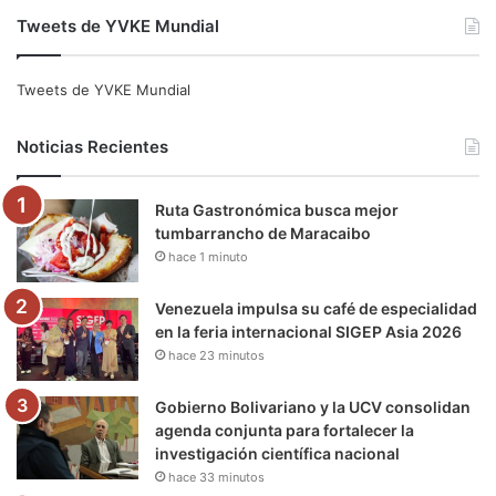
Tweets de YVKE Mundial
c
i
u
s
l
k
e
t
T
t
e
T
Tweets de YVKE Mundial
b
t
u
a
g
o
Noticias Recientes
o
e
b
g
r
k
Ruta Gastronómica busca mejor
o
r
e
r
a
tumbarrancho de Maracaibo
hace 1 minuto
k
a
m
m
Venezuela impulsa su café de especialidad
en la feria internacional SIGEP Asia 2026
hace 23 minutos
Gobierno Bolivariano y la UCV consolidan
agenda conjunta para fortalecer la
investigación científica nacional
hace 33 minutos