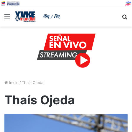
Menu
B
Inicio
/
Thaís Ojeda
Thaís Ojeda