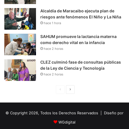
Alcaldía de Maracaibo ejecuta plan de
riesgos ante fenómenos El Niño y La Niña
hace 1 hora
SAHUM promueve la lactancia materna
como derecho vital en la infancia
hace 2 horas
CLEZ culminó fase de consultas públicas
de la Ley de Ciencia y Tecnología
hace 2 horas
P
S
á
i
g
g
© Copyright 2026, Todos los Derechos Reservados | Diseño por
i
u
n
i
WGdigital