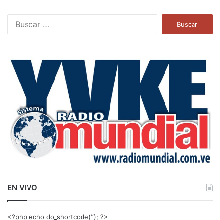
B
u
s
c
a
r
:
EN VIVO
<?php echo do_shortcode(‘‘); ?>