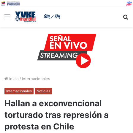
Menu
B
Inicio
/
Internacionales
Internacionales
Noticias
Hallan a exconvencional
torturado tras represión a
protesta en Chile