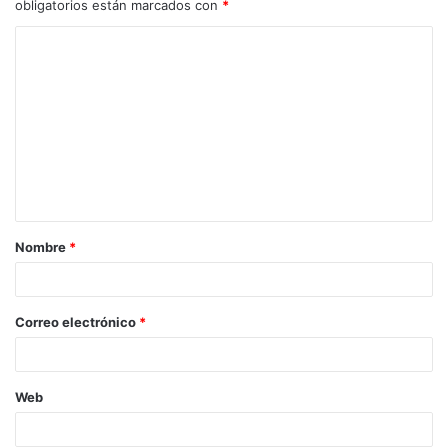
obligatorios están marcados con
*
C
o
m
e
n
t
a
Nombre
*
r
i
o
Correo electrónico
*
*
Web