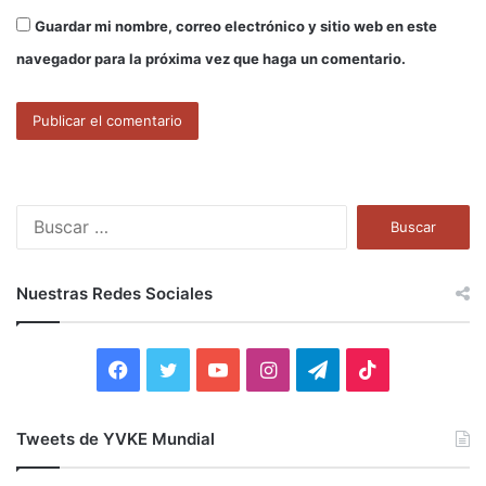
Guardar mi nombre, correo electrónico y sitio web en este
navegador para la próxima vez que haga un comentario.
B
u
s
c
Nuestras Redes Sociales
a
r
:
F
T
Y
I
T
T
a
w
o
n
e
i
Tweets de YVKE Mundial
c
i
u
s
l
k