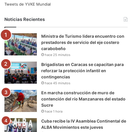
e
t
T
t
e
T
Tweets de YVKE Mundial
b
t
u
a
g
o
Noticias Recientes
o
e
b
g
r
k
Ministra de Turismo lidera encuentro con
o
r
e
r
a
prestadores de servicio del eje costero
carabobeño
k
a
m
hace 25 minutos
m
Brigadistas en Caracas se capacitan para
reforzar la protección infantil en
contingencias
hace 45 minutos
En marcha construcción de muro de
contención del río Manzanares del estado
Sucre
hace 1 hora
Cuba recibe la IV Asamblea Continental de
ALBA Movimientos este jueves