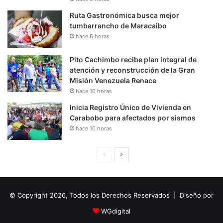
Ruta Gastronómica busca mejor
tumbarrancho de Maracaibo
hace 6 horas
Pito Cachimbo recibe plan integral de
atención y reconstrucción de la Gran
Misión Venezuela Renace
hace 10 horas
Inicia Registro Único de Vivienda en
Carabobo para afectados por sismos
hace 10 horas
P
S
á
i
g
g
© Copyright 2026, Todos los Derechos Reservados | Diseño por
i
u
n
i
WGdigital