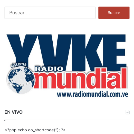
B
u
s
c
a
r
:
EN VIVO
<?php echo do_shortcode(‘‘); ?>