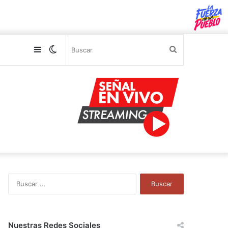
Sidebar
Switch
Buscar
skin
B
u
s
c
a
Nuestras Redes Sociales