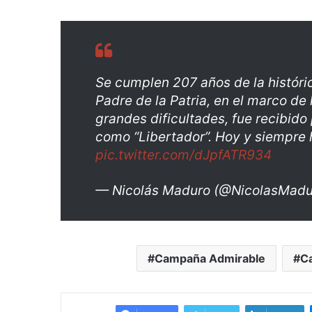
Se cumplen 207 años de la históric
Padre de la Patria, en el marco d
grandes dificultades, fue recibid
como “Libertador”. Hoy y siempre
pic.twitter.com/dJpfATR934
— Nicolás Maduro (@NicolasMad
Campaña Admirable
C