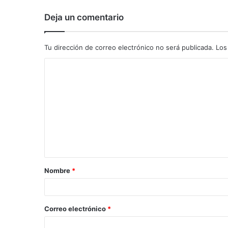
Deja un comentario
Tu dirección de correo electrónico no será publicada.
Los
C
o
m
e
n
t
a
Nombre
*
r
i
o
Correo electrónico
*
*