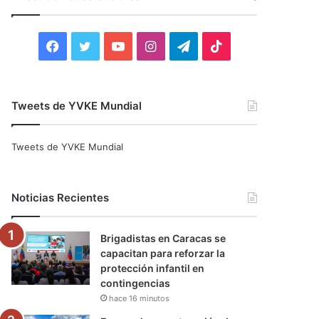
r
:
F
T
Y
I
T
T
a
w
o
n
e
i
c
i
u
s
l
k
Tweets de YVKE Mundial
e
t
T
t
e
T
Tweets de YVKE Mundial
b
t
u
a
g
o
o
e
b
g
r
k
Noticias Recientes
o
r
e
r
a
Brigadistas en Caracas se
k
a
m
capacitan para reforzar la
protección infantil en
m
contingencias
hace 16 minutos