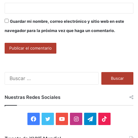
Guardar mi nombre, correo electrónico y sitio web en este
navegador para la próxima vez que haga un comentario.
B
u
s
c
Nuestras Redes Sociales
a
r
:
F
T
Y
I
T
T
a
w
o
n
e
i