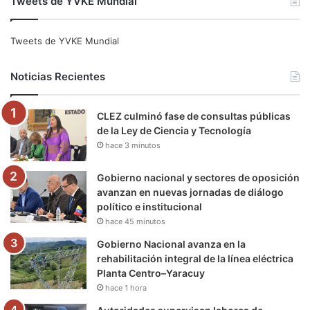
Tweets de YVKE Mundial
c
i
u
s
l
k
e
t
T
t
e
T
Tweets de YVKE Mundial
b
t
u
a
g
o
Noticias Recientes
o
e
b
g
r
k
CLEZ culminó fase de consultas públicas
o
r
e
r
a
de la Ley de Ciencia y Tecnología
hace 3 minutos
k
a
m
m
Gobierno nacional y sectores de oposición
avanzan en nuevas jornadas de diálogo
político e institucional
hace 45 minutos
Gobierno Nacional avanza en la
rehabilitación integral de la línea eléctrica
Planta Centro–Yaracuy
hace 1 hora