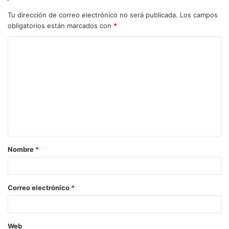
Tu dirección de correo electrónico no será publicada.
Los campos
obligatorios están marcados con
*
C
o
m
e
n
t
a
Nombre
*
r
i
o
Correo electrónico
*
*
Web