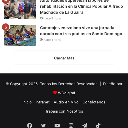
Autoridades supervisan labores de
rehabilitación en la Clínica Popular Alfredo
Machado de La Guaira
hace 1 hora
Canotaje venezolano vive una jornada
dorada con tres podios en Santo Domingo
hace 1 hora
Cargar Mas
© Copyright 2026, Todos los Derechos Reservados | Diseño por
WGdigital
Inicio
Intranet
Audio en Vivo
Contáctenos
Trabaja con Nosotros
Facebook
Twitter
YouTube
Instagram
Telegram
TikTok