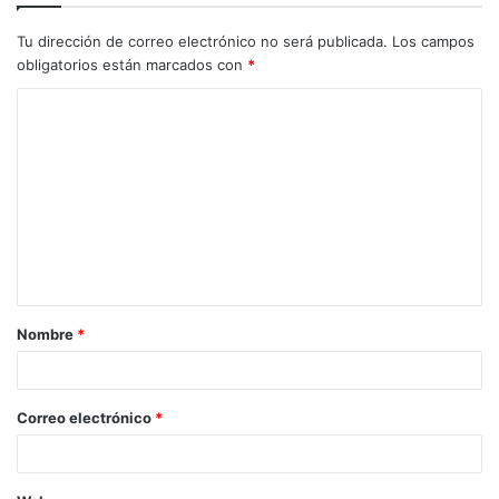
Tu dirección de correo electrónico no será publicada.
Los campos
obligatorios están marcados con
*
C
o
m
e
n
t
a
Nombre
*
r
i
o
Correo electrónico
*
*