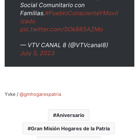
Social Comunitario con
Familias.
#PuebloConscienteYMovil
izado
pic.twitter.com/SOk885AZMo
— VTV CANAL 8 (@VTVcanal8)
July 5, 2023
Yvke /
@gmhogarespatria
Aniversario
Gran Misión Hogares de la Patria