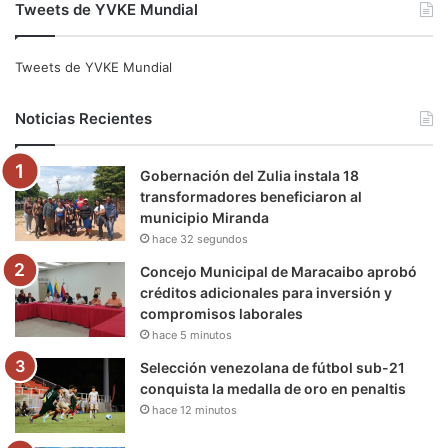
Tweets de YVKE Mundial
c
i
u
s
l
k
e
t
T
t
e
T
Tweets de YVKE Mundial
b
t
u
a
g
o
Noticias Recientes
o
e
b
g
r
k
Gobernación del Zulia instala 18
o
r
e
r
a
transformadores beneficiaron al
municipio Miranda
k
a
m
hace 32 segundos
m
Concejo Municipal de Maracaibo aprobó
créditos adicionales para inversión y
compromisos laborales
hace 5 minutos
Selección venezolana de fútbol sub-21
conquista la medalla de oro en penaltis
hace 12 minutos