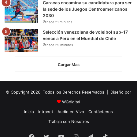
Caracas encamina su candidatura para ser
la sede de los Juegos Centroamericanos
2030
hace 21 minutos
Selección venezolana de voleibol sub-17
vence a Perú en el Mundial de Chile
hace 25 minutos
Cargar Mas
© Copyright 2026, Todos los Derechos Reservados | Diseño por
WGdigital
Inicio
Intranet
Audio en Vivo
Contáctenos
Trabaja con Nosotros
Facebook
Twitter
YouTube
Instagram
Telegram
TikTok