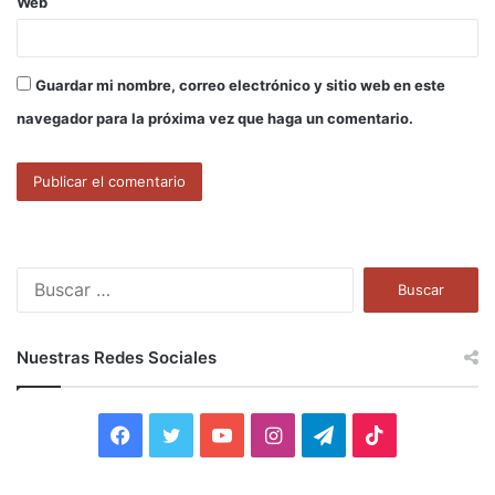
Web
Guardar mi nombre, correo electrónico y sitio web en este
navegador para la próxima vez que haga un comentario.
B
u
s
c
Nuestras Redes Sociales
a
r
:
F
T
Y
I
T
T
a
w
o
n
e
i