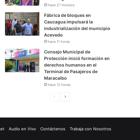
hace 27 minutos
Fábrica de bloques en
Caucagua impulsará la
industrialización del municipio
Acevedo
hace 11 horas
Consejo Municipal de
Protección inició formación en
derechos humanos en el
Terminal de Pasajeros de
Maracaibo
hace 12 horas
P
S
á
i
g
g
i
u
net
Audio en Vivo
Contáctenos
Trabaja con Nosotros
n
i