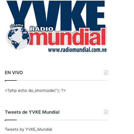
r
:
EN VIVO
<?php echo do_shortcode(‘‘); ?>
Tweets de YVKE Mundial
Tweets by YVKE_Mundial