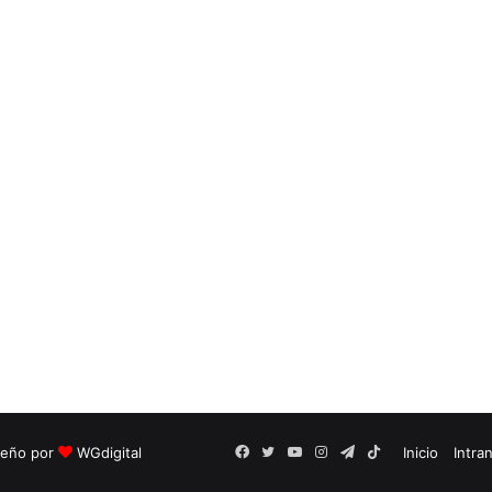
seño por
WGdigital
Facebook
Twitter
YouTube
Instagram
Telegram
TikTok
Inicio
Intra