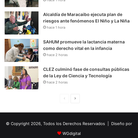
Alcaldía de Maracaibo ejecuta plan de
riesgos ante fenómenos El Niño y La Niña
hace 1 hora
SAHUM promueve la lactancia materna
como derecho vital en la infancia
hace 2 horas
CLEZ culminó fase de consultas públicas
de la Ley de Ciencia y Tecnología
hace 2 horas
P
S
á
i
g
g
© Copyright 2026, Todos los Derechos Reservados | Diseño por
i
u
n
i
WGdigital