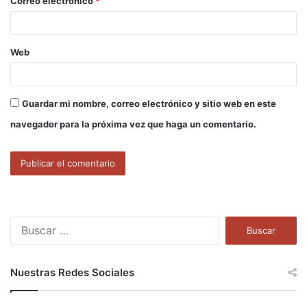
Correo electrónico
*
*
Web
Guardar mi nombre, correo electrónico y sitio web en este
navegador para la próxima vez que haga un comentario.
B
u
s
c
Nuestras Redes Sociales
a
r