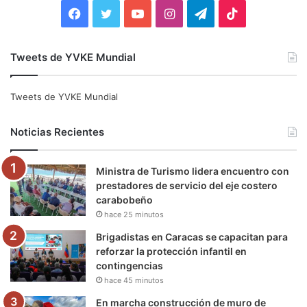
:
F
T
Y
I
T
T
a
w
o
n
e
i
Tweets de YVKE Mundial
c
i
u
s
l
k
e
t
T
t
e
T
Tweets de YVKE Mundial
b
t
u
a
g
o
Noticias Recientes
o
e
b
g
r
k
Ministra de Turismo lidera encuentro con
o
r
e
r
a
prestadores de servicio del eje costero
carabobeño
k
a
m
hace 25 minutos
m
Brigadistas en Caracas se capacitan para
reforzar la protección infantil en
contingencias
hace 45 minutos
En marcha construcción de muro de