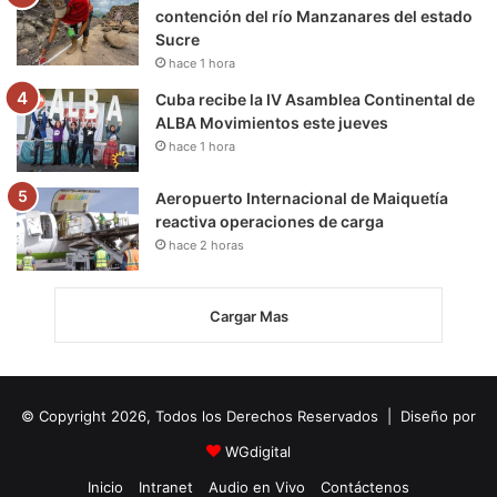
contención del río Manzanares del estado
Sucre
hace 1 hora
Cuba recibe la IV Asamblea Continental de
ALBA Movimientos este jueves
hace 1 hora
Aeropuerto Internacional de Maiquetía
reactiva operaciones de carga
hace 2 horas
Cargar Mas
© Copyright 2026, Todos los Derechos Reservados | Diseño por
WGdigital
Inicio
Intranet
Audio en Vivo
Contáctenos