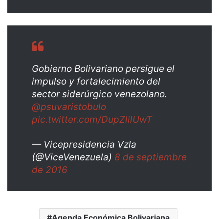
Gobierno Bolivariano persigue el
impulso y fortalecimiento del
sector siderúrgico venezolano.
@psuvaristobulo
pic.twitter.com/DupZlilUwT
— Vicepresidencia Vzla
(@ViceVenezuela)
8 de septiembre
de 2016
Agenda Económica Bolivariana