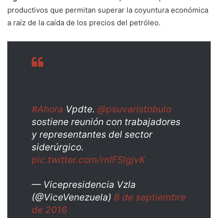
productivos que permitan superar la coyuntura económica
a raíz de la caída de los precios del petróleo.
#Ahora
Vpdte.
@psuvaristobulo
sostiene reunión con trabajadores
y representantes del sector
siderúrgico.
pic.twitter.com/rnIFSlgjvK
— Vicepresidencia Vzla
(@ViceVenezuela)
8 de septiembre
de 2016