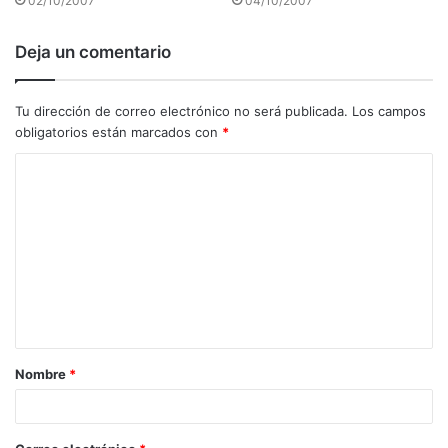
02/10/2007
04/10/2007
Deja un comentario
Tu dirección de correo electrónico no será publicada.
Los campos
obligatorios están marcados con
*
C
o
m
e
n
t
a
Nombre
*
r
i
o