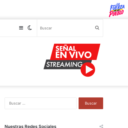
Sidebar
Switch
Buscar
skin
B
u
s
c
a
Nuestras Redes Sociales