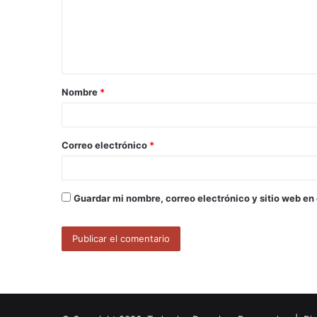
e
n
t
a
Nombre
*
r
i
o
Correo electrónico
*
*
Guardar mi nombre, correo electrónico y sitio web en