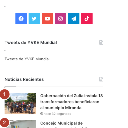
r
:
F
T
Y
I
T
T
a
w
o
n
e
i
c
i
u
s
l
k
Tweets de YVKE Mundial
e
t
T
t
e
T
Tweets de YVKE Mundial
b
t
u
a
g
o
o
e
b
g
r
k
Noticias Recientes
o
r
e
r
a
Gobernación del Zulia instala 18
k
a
m
transformadores beneficiaron
al municipio Miranda
m
hace 32 segundos
Concejo Municipal de