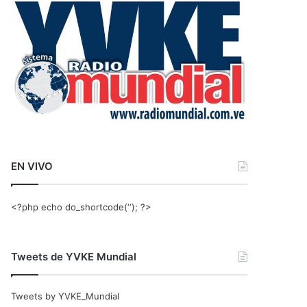
r
:
EN VIVO
<?php echo do_shortcode(‘‘); ?>
Tweets de YVKE Mundial
Tweets by YVKE_Mundial