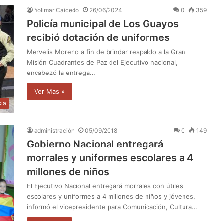
Yolimar Caicedo
26/06/2024
0
359
Policía municipal de Los Guayos
recibió dotación de uniformes
Mervelis Moreno a fin de brindar respaldo a la Gran
Misión Cuadrantes de Paz del Ejecutivo nacional,
encabezó la entrega…
Ver Mas »
cia
administración
05/09/2018
0
149
Gobierno Nacional entregará
morrales y uniformes escolares a 4
millones de niños
El Ejecutivo Nacional entregará morrales con útiles
escolares y uniformes a 4 millones de niños y jóvenes,
informó el vicepresidente para Comunicación, Cultura…