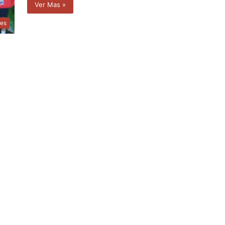
Ver Mas »
les