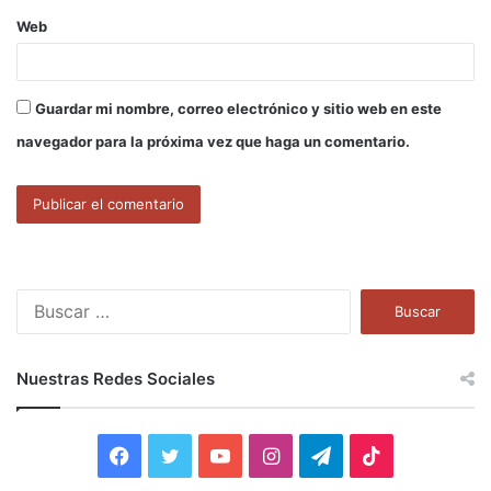
Web
Guardar mi nombre, correo electrónico y sitio web en este
navegador para la próxima vez que haga un comentario.
B
u
s
c
Nuestras Redes Sociales
a
r
:
F
T
Y
I
T
T