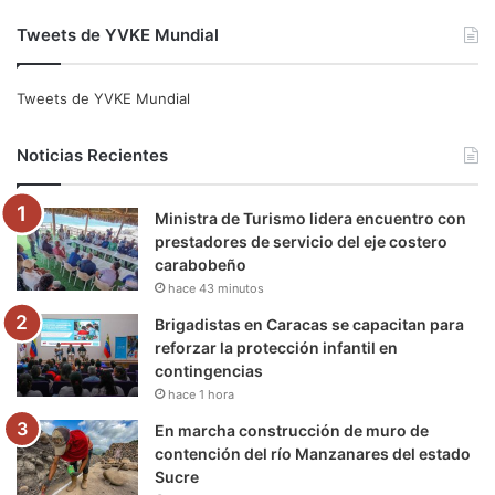
a
w
o
n
e
i
Tweets de YVKE Mundial
c
i
u
s
l
k
e
t
T
t
e
T
Tweets de YVKE Mundial
b
t
u
a
g
o
Noticias Recientes
o
e
b
g
r
k
Ministra de Turismo lidera encuentro con
o
r
e
r
a
prestadores de servicio del eje costero
carabobeño
k
a
m
hace 43 minutos
m
Brigadistas en Caracas se capacitan para
reforzar la protección infantil en
contingencias
hace 1 hora
En marcha construcción de muro de
contención del río Manzanares del estado
Sucre