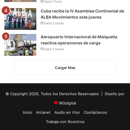
hace 1 hora
Cuba recibe la IV Asamblea Continental de
ALBA Movimientos este jueves
hace 2 horas
Aeropuerto Internacional de Maiquetía
reactiva operaciones de carga
hace 3 horas
Cargar Mas
© Copyright 2026, Todos los Derechos Reservados | Diseño por
WGdigital
Inicio
Intranet
Audio en Vivo
Contáctenos
Trabaja con Nosotros