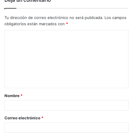
Tu dirección de correo electrónico no será publicada.
Los campos
obligatorios están marcados con
*
C
o
m
e
n
t
a
Nombre
*
r
i
o
Correo electrónico
*
*