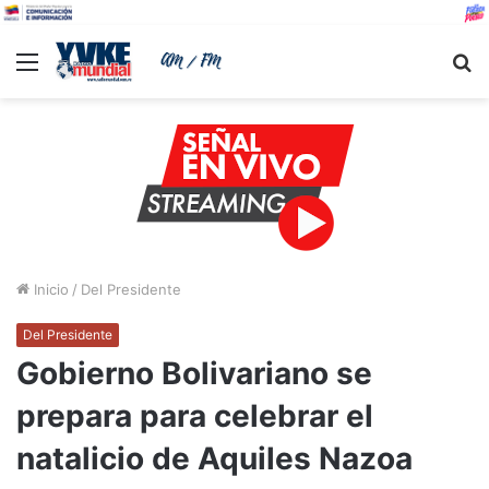
Menu
B
Inicio
/
Del Presidente
Del Presidente
Gobierno Bolivariano se
prepara para celebrar el
natalicio de Aquiles Nazoa