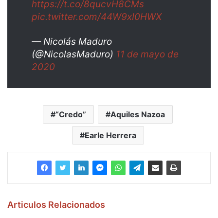
https://t.co/8qucvH8CMs
pic.twitter.com/44W9xI0HWX
— Nicolás Maduro
(@NicolasMaduro)
11 de mayo de
2020
“Credo”
Aquiles Nazoa
Earle Herrera
Articulos Relacionados