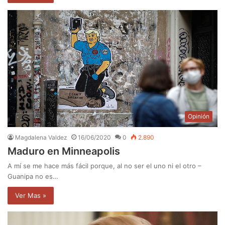
Opinión
Magdalena Valdez
16/06/2020
0
2.890
Maduro en Minneapolis
A mí se me hace más fácil porque, al no ser el uno ni el otro –
Guanipa no es…
Ver Mas »