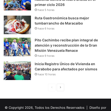
primer ciclo 2026
hace 5 horas
Ruta Gastronómica busca mejor
tumbarrancho de Maracaibo
hace 6 horas
Pito Cachimbo recibe plan integral de
atención y reconstrucción de la Gran
Misión Venezuela Renace
hace 9 horas
Inicia Registro Único de Vivienda en
Carabobo para afectados por sismos
hace 10 horas
P
S
á
i
g
g
© Copyright 2026, Todos los Derechos Reservados | Diseño por
i
u