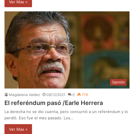
Ver Mas »
Opinión
Magdalena Valdez
08/12/2021
0
776
El referéndum pasó /Earle Herrera
La derecha no se dio cuenta, pero concurrió a un referéndum y lo
perdió. Eso fue el mes pasado. Los…
Ver Mas »