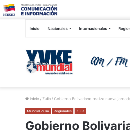
Inicio
Nacionales
Internacionales
Regio
Inicio
/
Zulia
/
Gobierno Bolivariano realiza nueva jornad
Mundial Zulia
Regionales
Zulia
Gobierno Bolivari