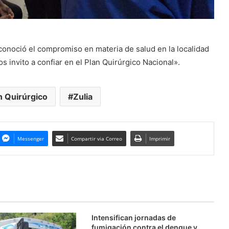
econoció el compromiso en materia de salud en la localidad
s invito a confiar en el Plan Quirúrgico Nacional».
n Quirúrgico
Zulia
Messenger
Compartir via Correo
Imprimir
Intensifican jornadas de
fumigación contra el dengue y