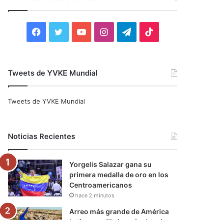
r
:
F
T
Y
I
T
T
a
w
o
n
e
i
c
i
u
s
l
k
Tweets de YVKE Mundial
e
t
T
t
e
T
Tweets de YVKE Mundial
b
t
u
a
g
o
o
e
b
g
r
k
Noticias Recientes
o
r
e
r
a
Yorgelis Salazar gana su
k
a
m
primera medalla de oro en los
Centroamericanos
m
hace 2 minutos
Arreo más grande de América