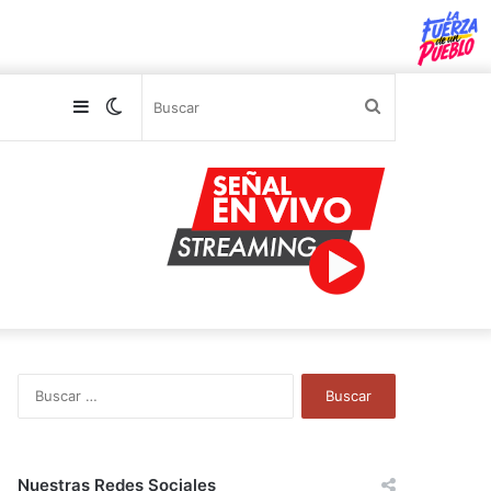
Sidebar
Switch
Buscar
skin
B
u
s
c
a
Nuestras Redes Sociales