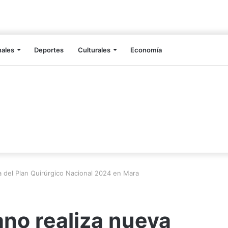
nales
Deportes
Culturales
Economía
a del Plan Quirúrgico Nacional 2024 en Mara
ano realiza nueva