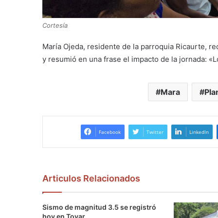
Cortesía
María Ojeda, residente de la parroquia Ricaurte, r
y resumió en una frase el impacto de la jornada: «Lo
Mara
Pla
Facebook
Twitter
LinkedIn
Articulos Relacionados
Sismo de magnitud 3.5 se registró
hoy en Tovar