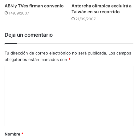
ABN y TVes firman convenio
Antorcha olímpica excluirá a
Taiwán en su recorrido
14/09/2007
21/09/2007
Deja un comentario
Tu dirección de correo electrónico no será publicada.
Los campos
obligatorios están marcados con
*
C
o
m
e
n
t
a
Nombre
*
r