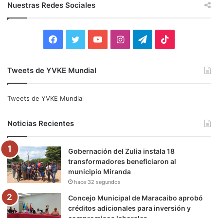
c
Nuestras Redes Sociales
a
r
:
F
T
Y
I
T
T
a
w
o
n
e
i
Tweets de YVKE Mundial
c
i
u
s
l
k
e
t
T
t
e
T
Tweets de YVKE Mundial
b
t
u
a
g
o
Noticias Recientes
o
e
b
g
r
k
Gobernación del Zulia instala 18
o
r
e
r
a
transformadores beneficiaron al
municipio Miranda
k
a
m
hace 32 segundos
m
Concejo Municipal de Maracaibo aprobó
créditos adicionales para inversión y