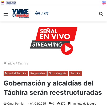
Menu
B
Inicio
/
Tachira
Mundial Tachira
Regionales
Sin categoría
Tachira
Gobernación y alcaldías del
Táchira serán reestructuradas
Omar Pernia
01/08/2025
0
172
1 minuto de lectura