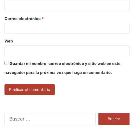
i
o
Correo electrónico
*
*
Web
Guardar mi nombre, correo electrónico y sitio web en este
navegador para la próxima vez que haga un comentario.
B
u
s