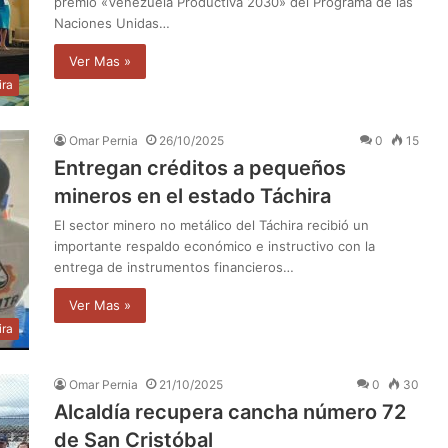
premio «Venezuela Productiva 2030» del Programa de las
Naciones Unidas…
Ver Mas »
ira
Omar Pernia
26/10/2025
0
15
Entregan créditos a pequeños
mineros en el estado Táchira
El sector minero no metálico del Táchira recibió un
importante respaldo económico e instructivo con la
entrega de instrumentos financieros…
Ver Mas »
ira
Omar Pernia
21/10/2025
0
30
Alcaldía recupera cancha número 72
de San Cristóbal