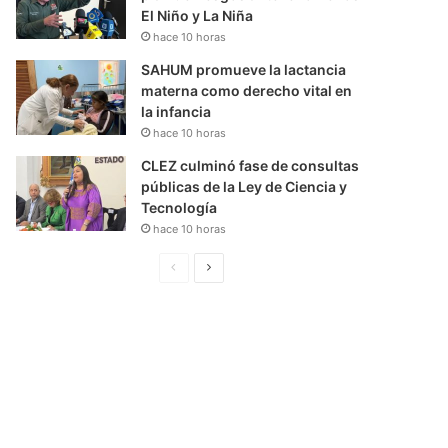
El Niño y La Niña
hace 10 horas
SAHUM promueve la lactancia
materna como derecho vital en
la infancia
hace 10 horas
CLEZ culminó fase de consultas
públicas de la Ley de Ciencia y
Tecnología
hace 10 horas
P
S
á
i
g
g
i
u
n
i
a
e
A
n