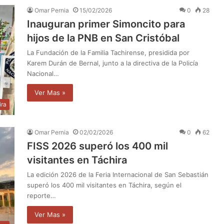
Omar Pernia
15/02/2026
0
28
​Inauguran primer Simoncito para
hijos de la PNB en San Cristóbal
La Fundación de la Familia Tachirense, presidida por
Karem Durán de Bernal, junto a la directiva de la Policía
Nacional…
Ver Mas »
ira
Omar Pernia
02/02/2026
0
62
FISS 2026 superó los 400 mil
visitantes en Táchira
La edición 2026 de la Feria Internacional de San Sebastián
superó los 400 mil visitantes en Táchira, según el
reporte…
Ver Mas »