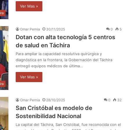
Ver Mas »
ira
Omar Pernia
30/11/2025
0
5
Dotan con alta tecnología 5 centros
de salud en Táchira
Para ampliar la capacidad resolutiva quirúrgica y
diagnóstica en la frontera, la Gobernación del Táchira
entregó equipos médicos de última…
Ver Mas »
ira
Omar Pernia
28/10/2025
0
32
San Cristóbal es modelo de
Sostenibilidad Nacional
La capital del Táchira, ​San Cristóbal, fue reconocida con el