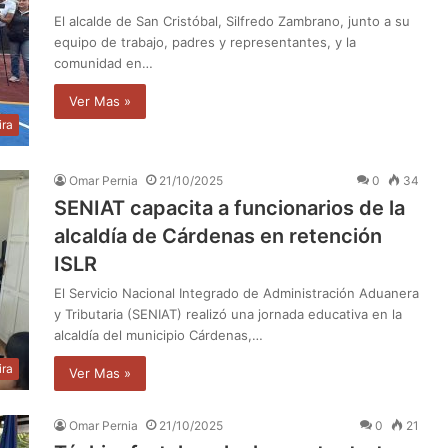
​El alcalde de San Cristóbal, Silfredo Zambrano, junto a su
equipo de trabajo, padres y representantes, y la
comunidad en…
Ver Mas »
ira
Omar Pernia
21/10/2025
0
34
SENIAT capacita a funcionarios de la
alcaldía de Cárdenas en retención
ISLR
El Servicio Nacional Integrado de Administración Aduanera
y Tributaria (SENIAT) realizó una jornada educativa en la
alcaldía del municipio Cárdenas,…
ira
Ver Mas »
Omar Pernia
21/10/2025
0
21