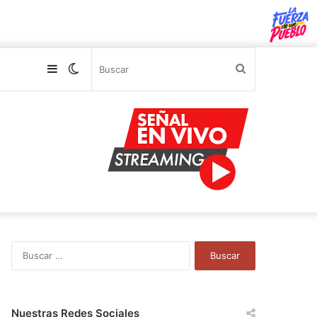
Sidebar
Switch
Buscar
skin
B
u
s
c
a
Nuestras Redes Sociales