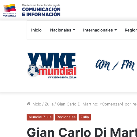
Inicio
Nacionales
Internacionales
Regio
Inicio
/
Zulia
/
Gian Carlo Di Martino: «Comenzaré por re
Mundial Zulia
Regionales
Zulia
Gian Carlo Di Ma