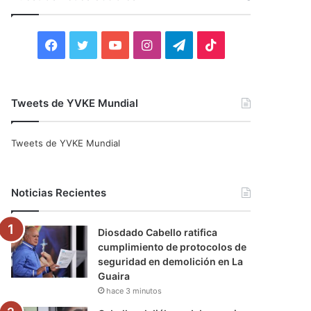
r
:
F
T
Y
I
T
T
a
w
o
n
e
i
c
i
u
s
l
k
Tweets de YVKE Mundial
e
t
T
t
e
T
Tweets de YVKE Mundial
b
t
u
a
g
o
o
e
b
g
r
k
Noticias Recientes
o
r
e
r
a
Diosdado Cabello ratifica
k
a
m
cumplimiento de protocolos de
seguridad en demolición en La
m
Guaira
hace 3 minutos