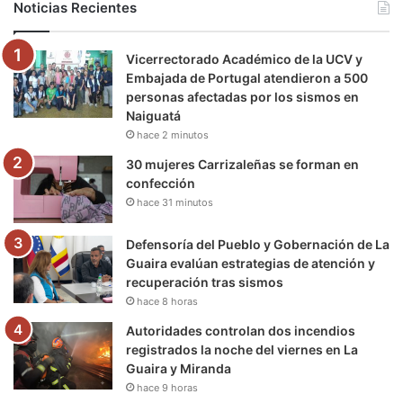
Noticias Recientes
o
e
b
g
r
k
Vicerrectorado Académico de la UCV y
o
r
e
r
a
Embajada de Portugal atendieron a 500
personas afectadas por los sismos en
k
a
m
Naiguatá
hace 2 minutos
m
30 mujeres Carrizaleñas se forman en
confección
hace 31 minutos
Defensoría del Pueblo y Gobernación de La
Guaira evalúan estrategias de atención y
recuperación tras sismos
hace 8 horas
Autoridades controlan dos incendios
registrados la noche del viernes en La
Guaira y Miranda
hace 9 horas