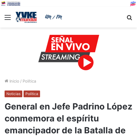
Menu
B
Inicio
/
Política
Noticias
Política
General en Jefe Padrino López
conmemora el espíritu
emancipador de la Batalla de