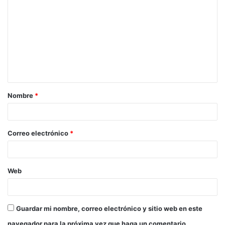
o
m
e
n
t
a
Nombre
*
r
i
o
Correo electrónico
*
*
Web
Guardar mi nombre, correo electrónico y sitio web en este
navegador para la próxima vez que haga un comentario.