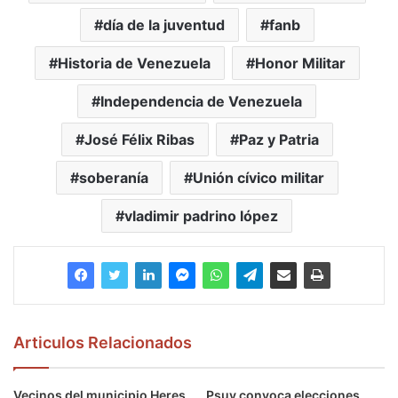
día de la juventud
fanb
Historia de Venezuela
Honor Militar
Independencia de Venezuela
José Félix Ribas
Paz y Patria
soberanía
Unión cívico militar
vladimir padrino lópez
Articulos Relacionados
Vecinos del municipio Heres
Psuv convoca elecciones