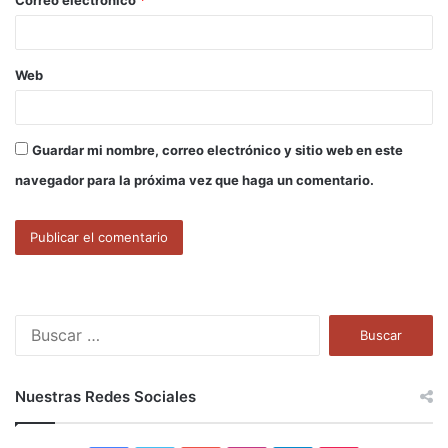
Correo electrónico
*
*
Web
Guardar mi nombre, correo electrónico y sitio web en este
navegador para la próxima vez que haga un comentario.
B
u
s
c
Nuestras Redes Sociales
a
r