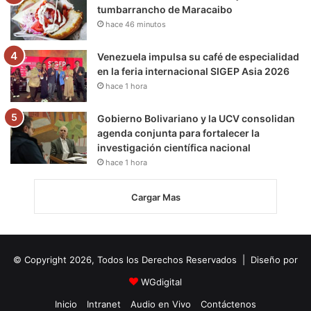
tumbarrancho de Maracaibo
hace 46 minutos
Venezuela impulsa su café de especialidad
en la feria internacional SIGEP Asia 2026
hace 1 hora
Gobierno Bolivariano y la UCV consolidan
agenda conjunta para fortalecer la
investigación científica nacional
hace 1 hora
Cargar Mas
© Copyright 2026, Todos los Derechos Reservados | Diseño por
WGdigital
Inicio
Intranet
Audio en Vivo
Contáctenos