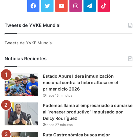
:
F
T
Y
I
T
T
a
w
o
n
e
i
Tweets de YVKE Mundial
c
i
u
s
l
k
e
t
T
t
e
T
Tweets de YVKE Mundial
b
t
u
a
g
o
Noticias Recientes
o
e
b
g
r
k
Estado Apure lidera inmunización
o
r
e
r
a
nacional contra la fiebre aftosa en el
primer ciclo 2026
k
a
m
hace 15 minutos
m
Podemos llama al empresariado a sumarse
al “renacer productivo” impulsado por
Delcy Rodríguez
hace 27 minutos
Ruta Gastronómica busca mejor