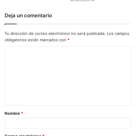
Deja un comentario
Tu dirección de correo electrónico no será publicada.
Los campos
obligatorios están marcados con
*
C
o
m
e
n
t
a
Nombre
*
r
i
o