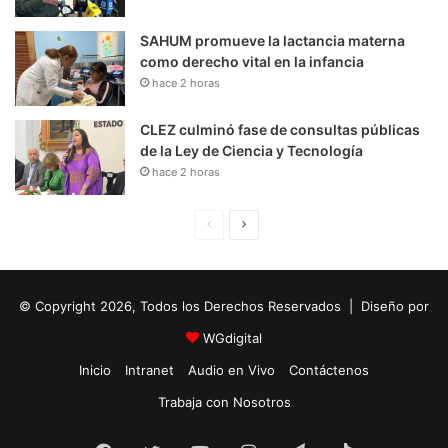
SAHUM promueve la lactancia materna
como derecho vital en la infancia
hace 2 horas
CLEZ culminó fase de consultas públicas
de la Ley de Ciencia y Tecnología
hace 2 horas
P
S
á
i
g
g
© Copyright 2026, Todos los Derechos Reservados | Diseño por
i
u
n
i
WGdigital
a
e
Inicio
Intranet
Audio en Vivo
Contáctenos
A
n
Trabaja con Nosotros
n
t