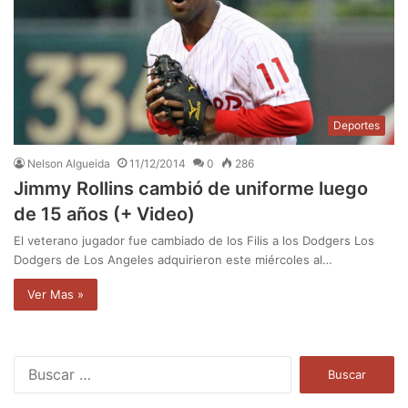
Deportes
Nelson Algueida
11/12/2014
0
286
Jimmy Rollins cambió de uniforme luego
de 15 años (+ Video)
El veterano jugador fue cambiado de los Filis a los Dodgers Los
Dodgers de Los Angeles adquirieron este miércoles al…
Ver Mas »
B
u
s