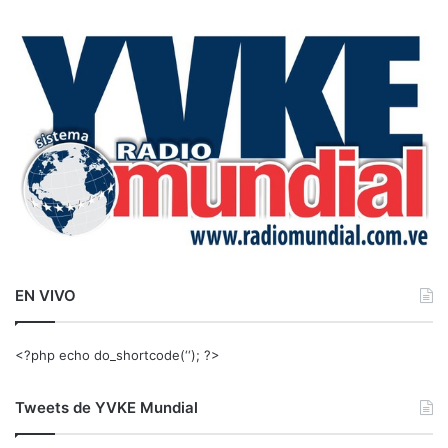
c
a
r
:
EN VIVO
<?php echo do_shortcode(‘‘); ?>
Tweets de YVKE Mundial