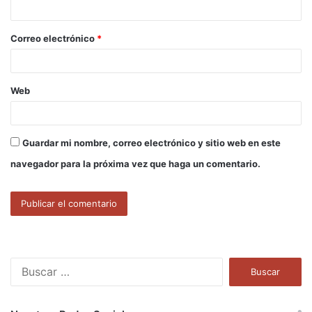
i
o
Correo electrónico
*
*
Web
Guardar mi nombre, correo electrónico y sitio web en este
navegador para la próxima vez que haga un comentario.
B
u
s
c