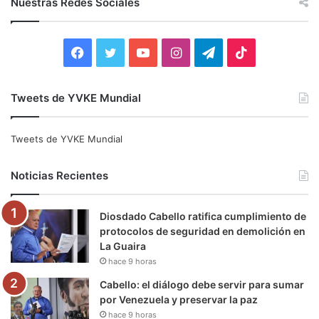
Nuestras Redes Sociales
a
r
:
F
T
Y
I
T
T
a
w
o
n
e
i
Tweets de YVKE Mundial
c
i
u
s
l
k
e
t
T
t
e
T
Tweets de YVKE Mundial
b
t
u
a
g
o
Noticias Recientes
o
e
b
g
r
k
Diosdado Cabello ratifica cumplimiento de
o
r
e
r
a
protocolos de seguridad en demolición en
La Guaira
k
a
m
hace 9 horas
m
Cabello: el diálogo debe servir para sumar
por Venezuela y preservar la paz
hace 9 horas