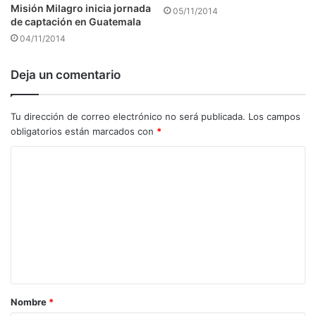
Misión Milagro inicia jornada
05/11/2014
de captación en Guatemala
04/11/2014
Deja un comentario
Tu dirección de correo electrónico no será publicada.
Los campos
obligatorios están marcados con
*
C
o
m
e
n
t
a
Nombre
*
r