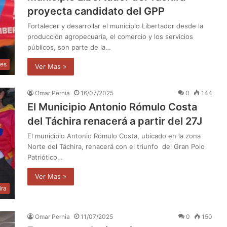
proyecta candidato del GPP
Fortalecer y desarrollar el municipio Libertador desde la
producción agropecuaria, el comercio y los servicios
públicos, son parte de la…
les
Ver Mas »
Omar Pernia
16/07/2025
0
144
El Municipio Antonio Rómulo Costa
del Táchira renacerá a partir del 27J
El municipio Antonio Rómulo Costa, ubicado en la zona
Norte del Táchira, renacerá con el triunfo del Gran Polo
Patriótico…
Ver Mas »
ira
Omar Pernia
11/07/2025
0
150