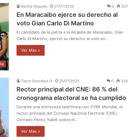
Bertha Arguello
27/07/2025
0
307
En Maracaibo ejerce su derecho al
voto Gian Carlo Di Martino
El candidato de la patria a la Alcaldía de Maracaibo, Gian
Carlo Di Martino, ejerció su derecho al voto en…
Ver Mas »
lia
Tayre González O.
25/07/2025
0
330
Rector principal del CNE: 86 % del
cronograma electoral se ha cumplido
Durante una entrevista telefónica con YVKE Mundial, el
rector principal del Consejo Nacional Electoral (CNE),
Conrado Pérez, habló sobre el…
Ver Mas »