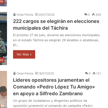
da
Omar Pernia
24/07/2025
0
306
222 cargos se elegirán en elecciones
municipales del Táchira
El próximo 27 de julio, durante las elecciones municipales,
en el estado Táchira se elegirán 29 alcaldes o alcaldesas,
81…
Ver Mas »
ira
Omar Pernia
18/07/2025
0
131
Líderes opositores juramentan el
Comando «Pedro López Tu Amigo»
en apoyo a Silfredo Zambrano
Un grupo de ciudadanos y dirigentes políticos de
oposición juramentó el comando de campaña «Pedro