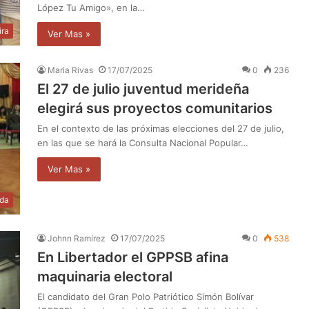
López Tu Amigo», en la…
ira
Ver Mas »
Maria Rivas
17/07/2025
0
236
El 27 de julio juventud merideña
elegirá sus proyectos comunitarios
En el contexto de las próximas elecciones del 27 de julio,
en las que se hará la Consulta Nacional Popular…
Ver Mas »
da
Johnn Ramírez
17/07/2025
0
538
En Libertador el GPPSB afina
maquinaria electoral
El candidato del Gran Polo Patriótico Simón Bolívar