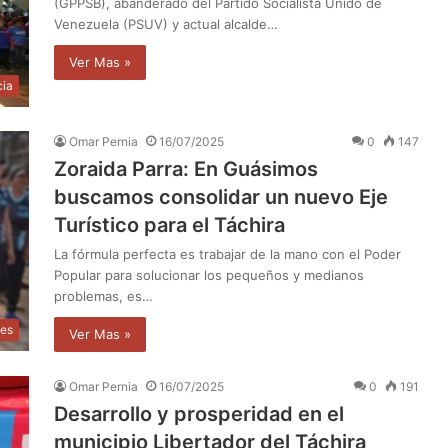
(GPPSB), abanderado del Partido Socialista Unido de
Venezuela (PSUV) y actual alcalde…
Ver Mas »
cia
Omar Pernia
16/07/2025
0
147
Zoraida Parra: En Guásimos
buscamos consolidar un nuevo Eje
Turístico para el Táchira
La fórmula perfecta es trabajar de la mano con el Poder
Popular para solucionar los pequeños y medianos
problemas, es…
les
Ver Mas »
Omar Pernia
16/07/2025
0
191
Desarrollo y prosperidad en el
municipio Libertador del Táchira