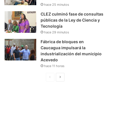
hace 25 minutos
CLEZ culminó fase de consultas
públicas de la Ley de Ciencia y
Tecnología
hace 29 minutos
Fábrica de bloques en
Caucagua impulsará la
industrialización del municipio
Acevedo
hace 11 horas
P
S
á
i
g
g
i
u
n
i
a
e
A
n