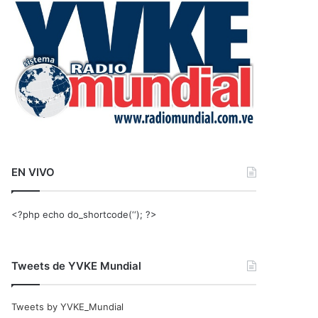
r
:
EN VIVO
<?php echo do_shortcode(‘‘); ?>
Tweets de YVKE Mundial
Tweets by YVKE_Mundial