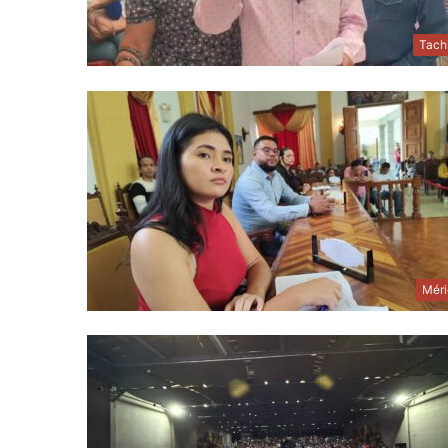
Tach
Méri