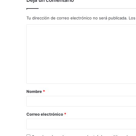
Deja un comentario
Tu dirección de correo electrónico no será publicada.
Los
C
o
m
e
n
t
a
Nombre
*
r
i
o
Correo electrónico
*
*