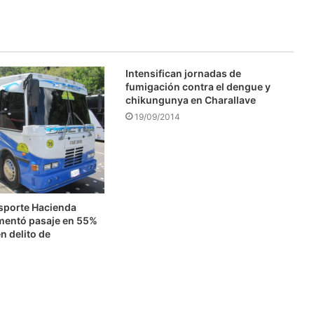
Intensifican jornadas de
fumigación contra el dengue y
chikungunya en Charallave
19/09/2014
nsporte Hacienda
mentó pasaje en 55%
n delito de
n