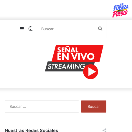
Sidebar
Switch
Buscar
skin
B
u
s
c
a
Nuestras Redes Sociales