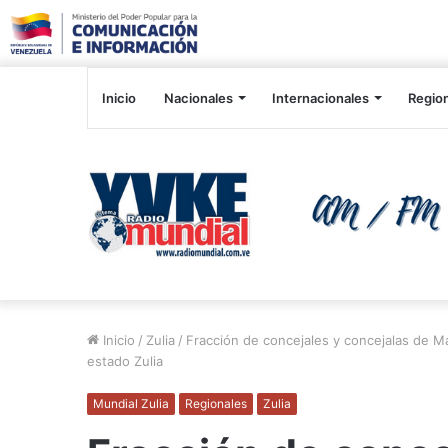
Inicio
Nacionales
Internacionales
Regio
Inicio
/
Zulia
/
Fracción de concejales y concejalas de M
estado Zulia
Mundial Zulia
Regionales
Zulia