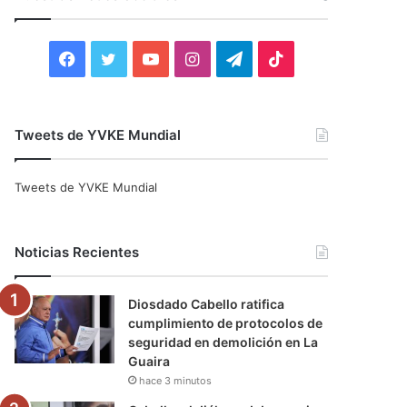
r
:
F
T
Y
I
T
T
a
w
o
n
e
i
c
i
u
s
l
k
Tweets de YVKE Mundial
e
t
T
t
e
T
Tweets de YVKE Mundial
b
t
u
a
g
o
o
e
b
g
r
k
Noticias Recientes
o
r
e
r
a
Diosdado Cabello ratifica
k
a
m
cumplimiento de protocolos de
seguridad en demolición en La
m
Guaira
hace 3 minutos