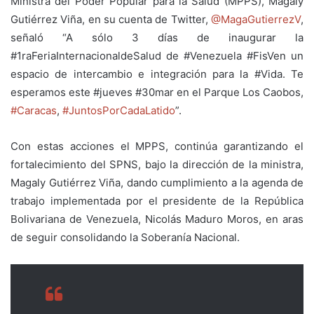
Ministra del Poder Popular para la Salud (MPPS), Magaly
Gutiérrez Viña, en su cuenta de Twitter,
@MagaGutierrezV
,
señaló “A sólo 3 días de inaugurar la
#1raFeriaInternacionaldeSalud de #Venezuela #FisVen un
espacio de intercambio e integración para la #Vida. Te
esperamos este #jueves #30mar en el Parque Los Caobos,
#Caracas
,
#JuntosPorCadaLatido
”.
Con estas acciones el MPPS, continúa garantizando el
fortalecimiento del SPNS, bajo la dirección de la ministra,
Magaly Gutiérrez Viña, dando cumplimiento a la agenda de
trabajo implementada por el presidente de la República
Bolivariana de Venezuela, Nicolás Maduro Moros, en aras
de seguir consolidando la Soberanía Nacional.