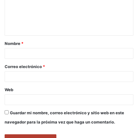
e
n
t
a
Nombre
*
r
i
o
Correo electrónico
*
*
Web
Guardar mi nombre, correo electrónico y sitio web en este
navegador para la próxima vez que haga un comentario.