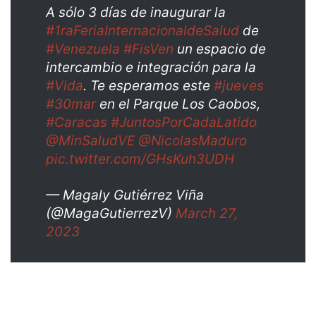
A sólo 3 días de inaugurar la
#1raFeriaInternacionaldeSalud
de
#Venezuela
#FisVen
un espacio de
intercambio e integración para la
#Vida
. Te esperamos este
#jueves
#30mar
en el Parque Los Caobos,
#Caracas
#JuntosPorCadaLatido
@MinSaludVE
@NicolasMaduro
pic.twitter.com/GHsKuh3UDH
— Magaly Gutiérrez Viña
(@MagaGutierrezV)
March 27,
2023