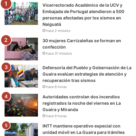
Vicerrectorado Académico de la UCV y
o
r
e
r
a
Embajada de Portugal atendieron a 500
personas afectadas por los sismos en
k
a
m
Naiguatá
hace 2 minutos
m
30 mujeres Carrizaleñas se forman en
confección
hace 31 minutos
Defensoría del Pueblo y Gobernación de La
Guaira evalúan estrategias de atención y
recuperación tras sismos
hace 8 horas
Autoridades controlan dos incendios
registrados la noche del viernes en La
Guaira y Miranda
hace 9 horas
INTT mantiene operativo especial con
unidad móvil en La Guaira para trámites