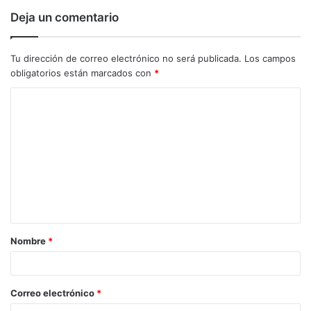
Deja un comentario
Tu dirección de correo electrónico no será publicada.
Los campos
obligatorios están marcados con
*
C
o
m
e
n
t
a
Nombre
*
r
i
o
Correo electrónico
*
*