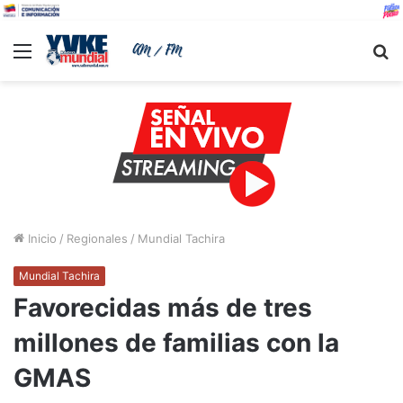
Menu
B
Inicio
/
Regionales
/
Mundial Tachira
Mundial Tachira
Favorecidas más de tres
millones de familias con la
GMAS