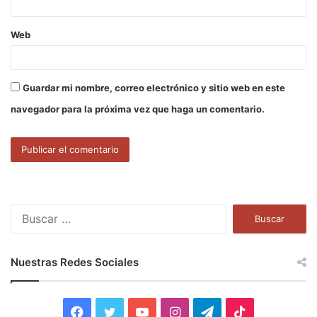
Web
Guardar mi nombre, correo electrónico y sitio web en este
navegador para la próxima vez que haga un comentario.
B
u
s
c
Nuestras Redes Sociales
a
r
:
F
T
Y
I
T
T