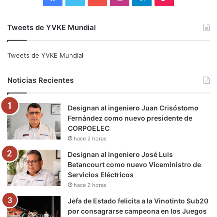
a
w
o
n
e
i
Tweets de YVKE Mundial
c
i
u
s
l
k
e
t
T
t
e
T
Tweets de YVKE Mundial
b
t
u
a
g
o
Noticias Recientes
o
e
b
g
r
k
Designan al ingeniero Juan Crisóstomo
o
r
e
r
a
Fernández como nuevo presidente de
CORPOELEC
k
a
m
hace 2 horas
m
Designan al ingeniero José Luis
Betancourt como nuevo Viceministro de
Servicios Eléctricos
hace 2 horas
Jefa de Estado felicita a la Vinotinto Sub20
por consagrarse campeona en los Juegos