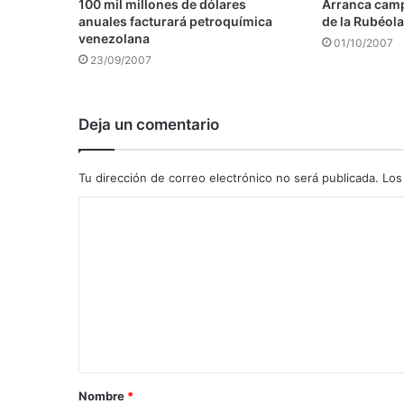
100 mil millones de dólares
Arranca camp
anuales facturará petroquímica
de la Rubéola
venezolana
01/10/2007
23/09/2007
Deja un comentario
Tu dirección de correo electrónico no será publicada.
Los
C
o
m
e
n
t
a
Nombre
*
r