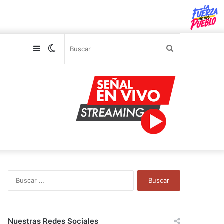
Sidebar
Switch
Buscar
skin
B
u
s
c
a
Nuestras Redes Sociales