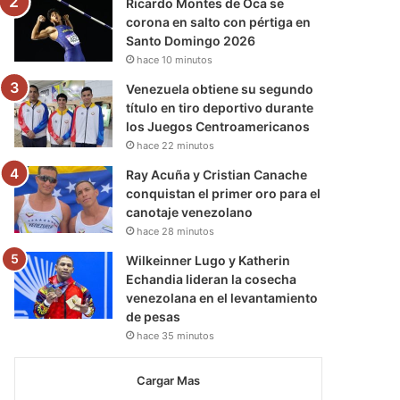
Ricardo Montes de Oca se
corona en salto con pértiga en
Santo Domingo 2026
hace 10 minutos
Venezuela obtiene su segundo
título en tiro deportivo durante
los Juegos Centroamericanos
hace 22 minutos
Ray Acuña y Cristian Canache
conquistan el primer oro para el
canotaje venezolano
hace 28 minutos
Wilkeinner Lugo y Katherin
Echandia lideran la cosecha
venezolana en el levantamiento
de pesas
hace 35 minutos
Cargar Mas