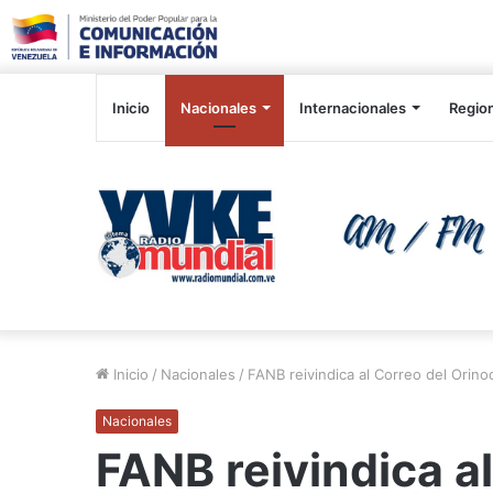
Inicio
Nacionales
Internacionales
Regio
Inicio
/
Nacionales
/
FANB reivindica al Correo del Orino
Nacionales
FANB reivindica a