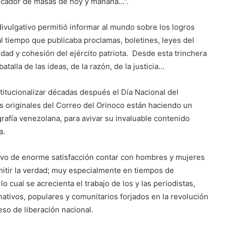
educador de masas de hoy y mañana…".
divulgativo permitió informar al mundo sobre los logros
 al tiempo que publicaba proclamas, boletines, leyes del
dad y cohesión del ejército patriota. Desde esta trinchera
atalla de las ideas, de la razón, de la justicia…
titucionalizar décadas después el Día Nacional del
os originales del Correo del Orinoco están haciendo un
grafía venezolana, para avivar su invaluable contenido
a.
tivo de enorme satisfacción contar con hombres y mujeres
smitir la verdad; muy especialmente en tiempos de
o cual se acrecienta el trabajo de los y las periodistas,
tivos, populares y comunitarios forjados en la revolución
eso de liberación nacional.