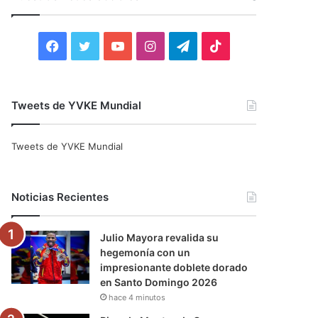
r
:
F
T
Y
I
T
T
a
w
o
n
e
i
c
i
u
s
l
k
Tweets de YVKE Mundial
e
t
T
t
e
T
Tweets de YVKE Mundial
b
t
u
a
g
o
o
e
b
g
r
k
Noticias Recientes
o
r
e
r
a
Julio Mayora revalida su
k
a
m
hegemonía con un
impresionante doblete dorado
m
en Santo Domingo 2026
hace 4 minutos