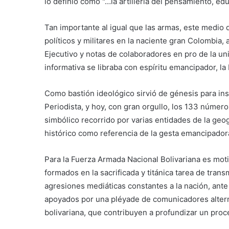
lo definió como "…la artillería del pensamiento, 
Tan importante al igual que las armas, este medio 
políticos y militares en la naciente gran Colombia,
Ejecutivo y notas de colaboradores en pro de la uni
informativa se libraba con espíritu emancipador, la b
Como bastión ideológico sirvió de génesis para ins
Periodista, y hoy, con gran orgullo, los 133 númer
simbólico recorrido por varias entidades de la geo
histórico como referencia de la gesta emancipador
Para la Fuerza Armada Nacional Bolivariana es mo
formados en la sacrificada y titánica tarea de tran
agresiones mediáticas constantes a la nación, ante l
apoyados por una pléyade de comunicadores alterna
bolivariana, que contribuyen a profundizar un proc