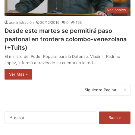
Nacionales
administración
20/12/2016
0
163
Desde este martes se permitirá paso
peatonal en frontera colombo-venezolana
(+Tuits)
El minisro del Poder Popular para la Defensa, Vladimir Padrino
López, informó a través de su cuenta en la red…
Ver Mas »
Siguiente Pagina
B
u
s
c