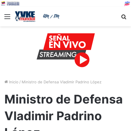
Menu
B
Inicio
/
Ministro de Defensa Vladimir Padrino López
Ministro de Defensa
Vladimir Padrino