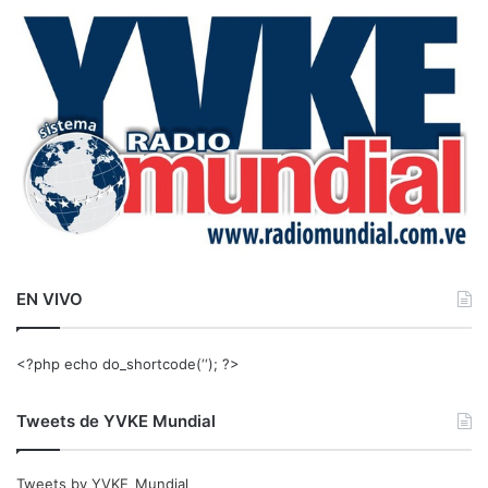
a
r
:
EN VIVO
<?php echo do_shortcode(‘‘); ?>
Tweets de YVKE Mundial
Tweets by YVKE_Mundial