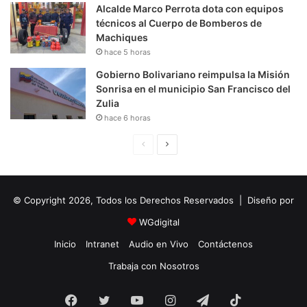
Alcalde Marco Perrota dota con equipos
técnicos al Cuerpo de Bomberos de
Machiques
hace 5 horas
Gobierno Bolivariano reimpulsa la Misión
Sonrisa en el municipio San Francisco del
Zulia
hace 6 horas
P
S
á
i
g
g
© Copyright 2026, Todos los Derechos Reservados | Diseño por
i
u
n
i
WGdigital
a
e
Inicio
Intranet
Audio en Vivo
Contáctenos
A
n
Trabaja con Nosotros
n
t
Facebook
Twitter
YouTube
t
e
Instagram
Telegram
TikTok