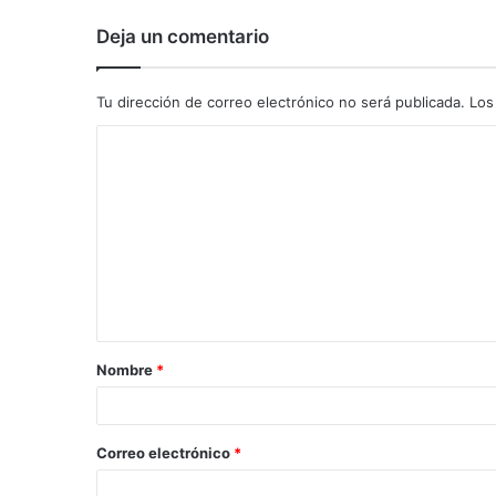
Deja un comentario
Tu dirección de correo electrónico no será publicada.
Los
C
o
m
e
n
t
a
Nombre
*
r
i
o
Correo electrónico
*
*