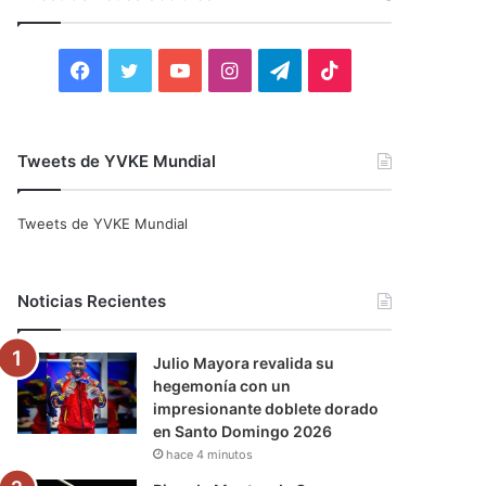
r
:
F
T
Y
I
T
T
a
w
o
n
e
i
c
i
u
s
l
k
Tweets de YVKE Mundial
e
t
T
t
e
T
Tweets de YVKE Mundial
b
t
u
a
g
o
o
e
b
g
r
k
Noticias Recientes
o
r
e
r
a
Julio Mayora revalida su
k
a
m
hegemonía con un
impresionante doblete dorado
m
en Santo Domingo 2026
hace 4 minutos