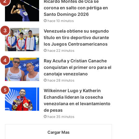
Ricardo Montes de Oca se
corona en salto con pértiga en
Santo Domingo 2026
hace 10 minutos
Venezuela obtiene su segundo
título en tiro deportivo durante
los Juegos Centroamericanos
hace 22 minutos
Ray Acuña y Cristian Canache
conquistan el primer oro para el
canotaje venezolano
hace 28 minutos
Wilkeinner Lugo y Katherin
Echandia lideran la cosecha
venezolana en el levantamiento
de pesas
hace 35 minutos
Cargar Mas