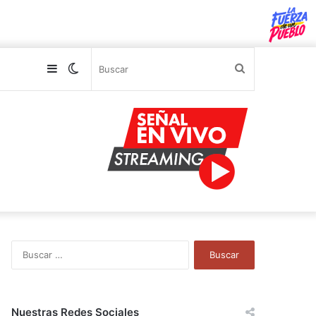
Sidebar
Switch
Buscar
skin
B
u
s
c
a
Nuestras Redes Sociales