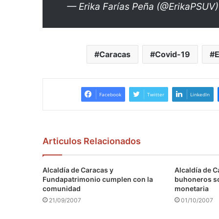
— Erika Farías Peña (@ErikaPSUV
Caracas
Covid-19
E
Facebook
Twitter
LinkedIn
Articulos Relacionados
Alcaldía de Caracas y
Alcaldía de C
Fundapatrimonio cumplen con la
buhoneros s
comunidad
monetaria
21/09/2007
01/10/2007