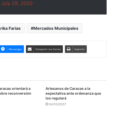
)
July 29, 2020
rika Farias
Mercados Municipales
Messenger
Compartir via Correo
Imprimir
aracas orientará a
Artesanos de Caracas a la
obre reconversión
expectativa ante ordenanza que
los regulará
04/10/2007