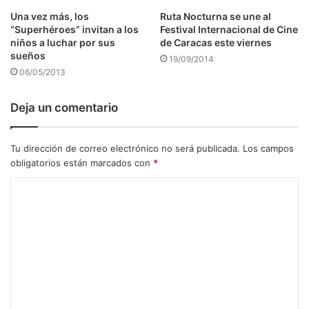
Una vez más, los
Ruta Nocturna se une al
“Superhéroes” invitan a los
Festival Internacional de Cine
niños a luchar por sus
de Caracas este viernes
sueños
19/09/2014
06/05/2013
Deja un comentario
Tu dirección de correo electrónico no será publicada.
Los campos
obligatorios están marcados con
*
C
o
m
e
n
t