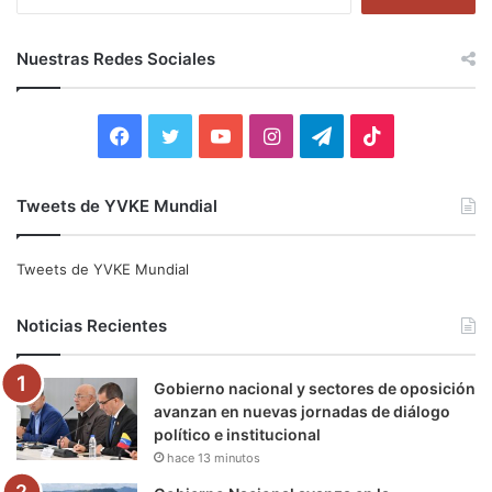
u
s
c
Nuestras Redes Sociales
a
r
:
F
T
Y
I
T
T
a
w
o
n
e
i
Tweets de YVKE Mundial
c
i
u
s
l
k
e
t
T
t
e
T
Tweets de YVKE Mundial
b
t
u
a
g
o
Noticias Recientes
o
e
b
g
r
k
Gobierno nacional y sectores de oposición
o
r
e
r
a
avanzan en nuevas jornadas de diálogo
político e institucional
k
a
m
hace 13 minutos
m