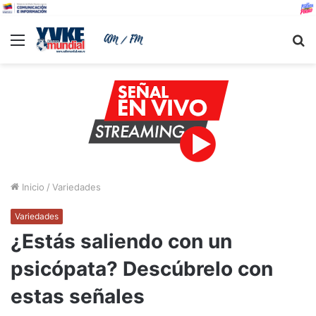
Menu
B
Inicio
/
Variedades
Variedades
¿Estás saliendo con un
psicópata? Descúbrelo con
estas señales