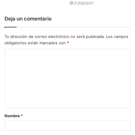
21/09/2007
Deja un comentario
Tu dirección de correo electrónico no será publicada.
Los campos
obligatorios están marcados con
*
C
o
m
e
n
t
a
Nombre
*
r
i
o