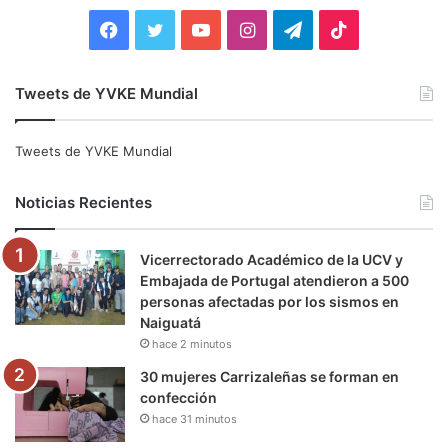
:
F
T
Y
I
T
T
a
w
o
n
e
i
Tweets de YVKE Mundial
c
i
u
s
l
k
e
t
T
t
e
T
Tweets de YVKE Mundial
b
t
u
a
g
o
Noticias Recientes
o
e
b
g
r
k
Vicerrectorado Académico de la UCV y
o
r
e
r
a
Embajada de Portugal atendieron a 500
personas afectadas por los sismos en
k
a
m
Naiguatá
hace 2 minutos
m
30 mujeres Carrizaleñas se forman en
confección
hace 31 minutos