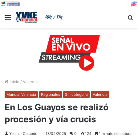
Menu
B
Inicio
/
Valencia
Mundial Valencia
Regionales
Sin categoría
Valencia
En Los Guayos se realizó
procesión y vía crucis
Yolimar Caicedo
18/04/2025
0
124
1 minuto de lectura