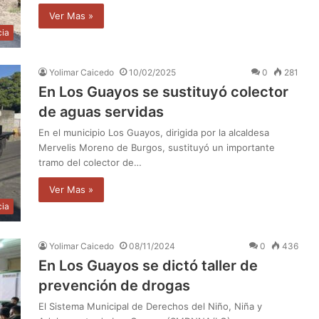
Ver Mas »
cia
Yolimar Caicedo
10/02/2025
0
281
En Los Guayos se sustituyó colector
de aguas servidas
En el municipio Los Guayos, dirigida por la alcaldesa
Mervelis Moreno de Burgos, sustituyó un importante
tramo del colector de…
Ver Mas »
cia
Yolimar Caicedo
08/11/2024
0
436
En Los Guayos se dictó taller de
prevención de drogas
El Sistema Municipal de Derechos del Niño, Niña y