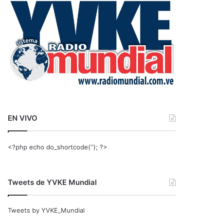
r
:
EN VIVO
<?php echo do_shortcode(‘‘); ?>
Tweets de YVKE Mundial
Tweets by YVKE_Mundial