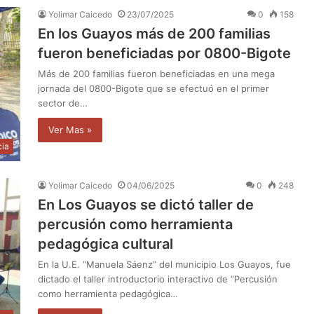
Yolimar Caicedo
23/07/2025
0
158
En los Guayos más de 200 familias
fueron beneficiadas por 0800-Bigote
Más de 200 familias fueron beneficiadas en una mega
jornada del 0800-Bigote que se efectuó en el primer
sector de…
Ver Mas »
cia
Yolimar Caicedo
04/06/2025
0
248
En Los Guayos se dictó taller de
percusión como herramienta
pedagógica cultural
En la U.E. “Manuela Sáenz” del municipio Los Guayos, fue
dictado el taller introductorio interactivo de “Percusión
como herramienta pedagógica…