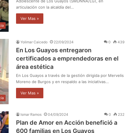
Adolescente de Los Guayos (SMDNNA/LG), en
articulación con la alcaldía del…
Ver Mas »
cia
Yolimar Caicedo
22/09/2024
0
439
En Los Guayos entregaron
certificados a emprendedoras en el
área estética
En Los Guayos a través de la gestión dirigida por Mervelis
Moreno de Burgos y en respaldo a las iniciativas…
Ver Mas »
cia
Ismar Ramos
04/09/2024
0
232
Plan de Amor en Acción benefició a
600 familias en Los Guayos