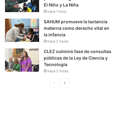
El Niño y La Niña
hace 1 hora
SAHUM promueve la lactancia
materna como derecho vital en
la infancia
hace 2 horas
CLEZ culminó fase de consultas
públicas de la Ley de Ciencia y
Tecnología
hace 2 horas
P
S
á
i
g
g
i
u
n
i
a
e
A
n