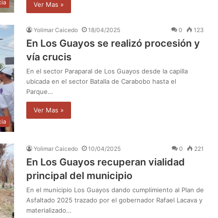
cia
Ver Mas »
Yolimar Caicedo
18/04/2025
0
123
En Los Guayos se realizó procesión y
vía crucis
En el sector Paraparal de Los Guayos desde la capilla
ubicada en el sector Batalla de Carabobo hasta el
Parque…
Ver Mas »
cia
Yolimar Caicedo
10/04/2025
0
221
En Los Guayos recuperan vialidad
principal del municipio
En el municipio Los Guayos dando cumplimiento al Plan de
Asfaltado 2025 trazado por el gobernador Rafael Lacava y
materializado…