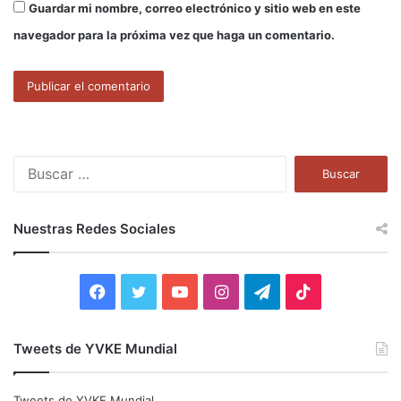
Guardar mi nombre, correo electrónico y sitio web en este
navegador para la próxima vez que haga un comentario.
B
u
s
c
Nuestras Redes Sociales
a
r
:
F
T
Y
I
T
T
a
w
o
n
e
i
Tweets de YVKE Mundial
c
i
u
s
l
k
e
t
T
t
e
T
Tweets de YVKE Mundial