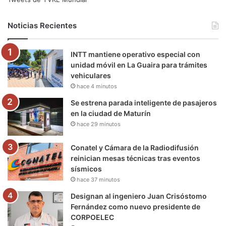
b
t
u
a
g
o
Noticias Recientes
o
e
b
g
r
k
INTT mantiene operativo especial con
o
r
e
r
a
unidad móvil en La Guaira para trámites
vehiculares
k
a
m
hace 4 minutos
m
Se estrena parada inteligente de pasajeros
en la ciudad de Maturín
hace 29 minutos
Conatel y Cámara de la Radiodifusión
reinician mesas técnicas tras eventos
sísmicos
hace 37 minutos
Designan al ingeniero Juan Crisóstomo
Fernández como nuevo presidente de
CORPOELEC