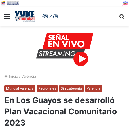
Menu
B
Inicio
/
Valencia
Mundial Valencia
Regionales
Sin categoría
Valencia
En Los Guayos se desarrolló
Plan Vacacional Comunitario
2023