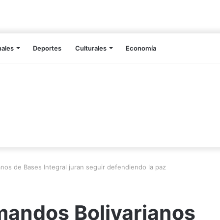
nales
Deportes
Culturales
Economía
anos de Bases Integral juran seguir defendiendo la paz
omandos Bolivarianos