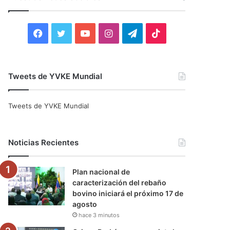
r
:
F
T
Y
I
T
T
a
w
o
n
e
i
c
i
u
s
l
k
Tweets de YVKE Mundial
e
t
T
t
e
T
Tweets de YVKE Mundial
b
t
u
a
g
o
o
e
b
g
r
k
Noticias Recientes
o
r
e
r
a
Plan nacional de
k
a
m
caracterización del rebaño
bovino iniciará el próximo 17 de
m
agosto
hace 3 minutos