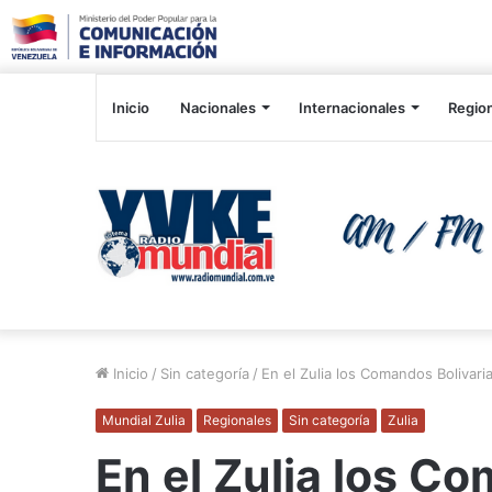
Inicio
Nacionales
Internacionales
Regio
Inicio
/
Sin categoría
/
En el Zulia los Comandos Bolivari
Mundial Zulia
Regionales
Sin categoría
Zulia
En el Zulia los C