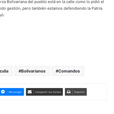
erza Bolivariana del pueblo está en la calle como lo pidió el
endo gestión, pero también estamos defendiendo la Patria.
yó.
zulia
Bolivarianos
Comandos
Messenger
Compartir via Correo
Imprimir