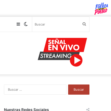
Sidebar
Switch
Buscar
skin
B
u
s
c
a
Nuestras Redes Sociales