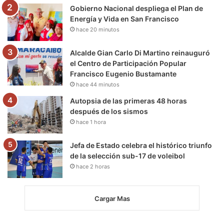
m
Gobierno Nacional despliega el Plan de
Energía y Vida en San Francisco
hace 20 minutos
Alcalde Gian Carlo Di Martino reinauguró
el Centro de Participación Popular
Francisco Eugenio Bustamante
hace 44 minutos
Autopsia de las primeras 48 horas
después de los sismos
hace 1 hora
Jefa de Estado celebra el histórico triunfo
de la selección sub-17 de voleibol
hace 2 horas
Cargar Mas