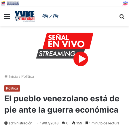
Menu
B
Inicio
/
Política
Política
El pueblo venezolano está de
pie ante la guerra económica
administración
19/07/2018
0
159
1 minuto de lectura