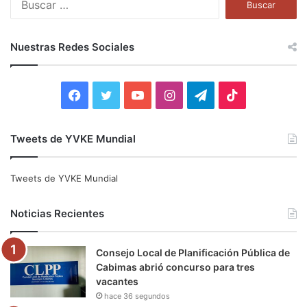
u
s
c
Nuestras Redes Sociales
a
r
:
F
T
Y
I
T
T
a
w
o
n
e
i
Tweets de YVKE Mundial
c
i
u
s
l
k
e
t
T
t
e
T
Tweets de YVKE Mundial
b
t
u
a
g
o
Noticias Recientes
o
e
b
g
r
k
Consejo Local de Planificación Pública de
o
r
e
r
a
Cabimas abrió concurso para tres
vacantes
k
a
m
hace 36 segundos