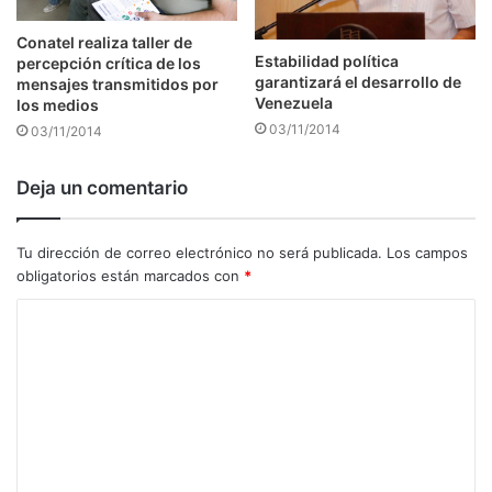
Conatel realiza taller de
Estabilidad política
percepción crítica de los
garantizará el desarrollo de
mensajes transmitidos por
Venezuela
los medios
03/11/2014
03/11/2014
Deja un comentario
Tu dirección de correo electrónico no será publicada.
Los campos
obligatorios están marcados con
*
C
o
m
e
n
t