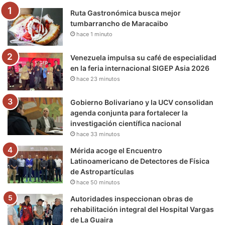
Ruta Gastronómica busca mejor
o
r
e
r
a
tumbarrancho de Maracaibo
hace 1 minuto
k
a
m
m
Venezuela impulsa su café de especialidad
en la feria internacional SIGEP Asia 2026
hace 23 minutos
Gobierno Bolivariano y la UCV consolidan
agenda conjunta para fortalecer la
investigación científica nacional
hace 33 minutos
Mérida acoge el Encuentro
Latinoamericano de Detectores de Física
de Astropartículas
hace 50 minutos
Autoridades inspeccionan obras de
rehabilitación integral del Hospital Vargas
de La Guaira