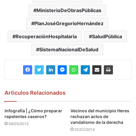
MinisterioDeObrasPúblicas
PlanJoséGregorioHernández
RecuperaciónHospitalaria
SaludPública
SistemaNacionalDeSalud
Articulos Relacionados
Infografía | ¿Cómo preparar
Vecinos del municipio Heres
repelentes caseros?
rechazan actos de
vandalismo de la derecha
06/05/2013
20/03/2014