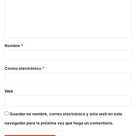
m
e
n
t
a
Nombre
*
r
i
o
Correo electrónico
*
*
Web
Guardar mi nombre, correo electrónico y sitio web en este
navegador para la próxima vez que haga un comentario.