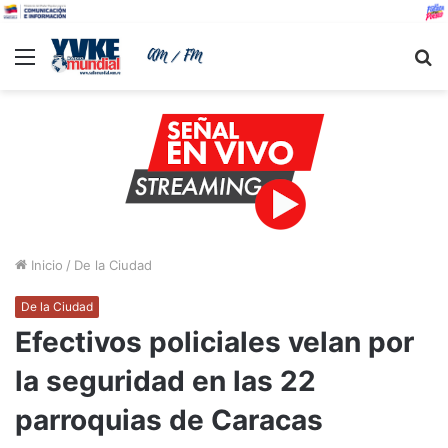
Menu
B
Inicio
/
De la Ciudad
De la Ciudad
Efectivos policiales velan por
la seguridad en las 22
parroquias de Caracas