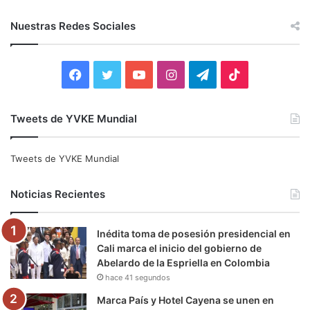
s
c
Nuestras Redes Sociales
a
r
:
F
T
Y
I
T
T
a
w
o
n
e
i
Tweets de YVKE Mundial
c
i
u
s
l
k
e
t
T
t
e
T
Tweets de YVKE Mundial
b
t
u
a
g
o
Noticias Recientes
o
e
b
g
r
k
Inédita toma de posesión presidencial en
o
r
e
r
a
Cali marca el inicio del gobierno de
Abelardo de la Espriella en Colombia
k
a
m
hace 41 segundos
m
Marca País y Hotel Cayena se unen en