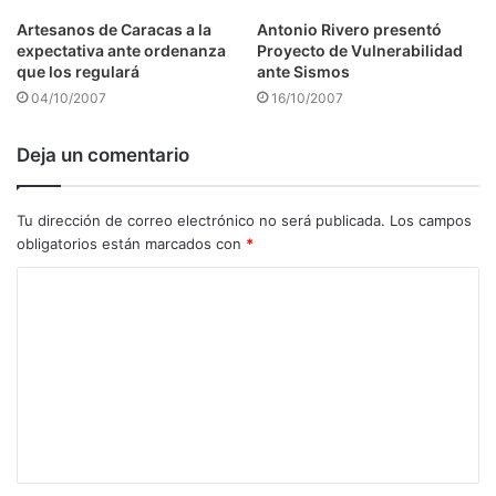
Artesanos de Caracas a la
Antonio Rivero presentó
expectativa ante ordenanza
Proyecto de Vulnerabilidad
que los regulará
ante Sismos
04/10/2007
16/10/2007
Deja un comentario
Tu dirección de correo electrónico no será publicada.
Los campos
obligatorios están marcados con
*
C
o
m
e
n
t
a