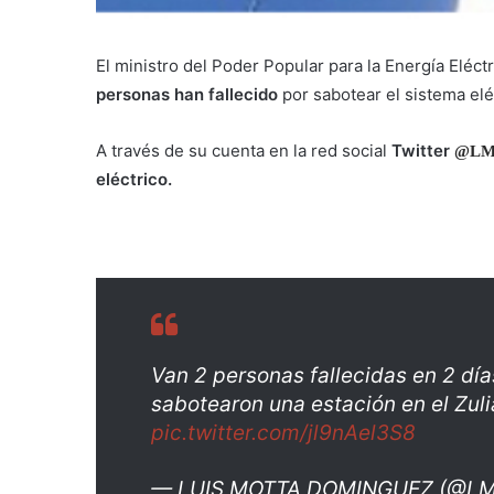
El ministro del Poder Popular para la Energía Eléct
personas han fallecido
por sabotear el sistema elé
A través de su cuenta en la red social
Twitter
@LM
eléctrico.
Van 2 personas fallecidas en 2 dí
sabotearon una estación en el Zul
pic.twitter.com/jl9nAel3S8
— LUIS MOTTA DOMINGUEZ (@L