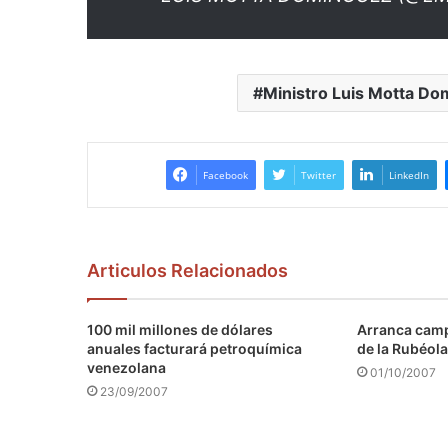
Ministro Luis Motta D
Facebook
Twitter
LinkedIn
Articulos Relacionados
100 mil millones de dólares
Arranca camp
anuales facturará petroquímica
de la Rubéola
venezolana
01/10/2007
23/09/2007