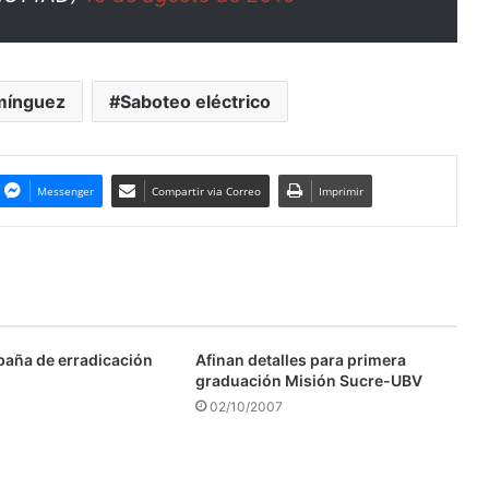
omínguez
Saboteo eléctrico
Messenger
Compartir via Correo
Imprimir
aña de erradicación
Afinan detalles para primera
graduación Misión Sucre-UBV
02/10/2007