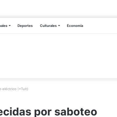
nales
Deportes
Culturales
Economía
 eléctrico (+Tuit)
ecidas por saboteo