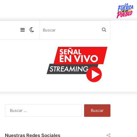
Sidebar
Switch
Buscar
skin
B
u
s
c
a
Nuestras Redes Sociales