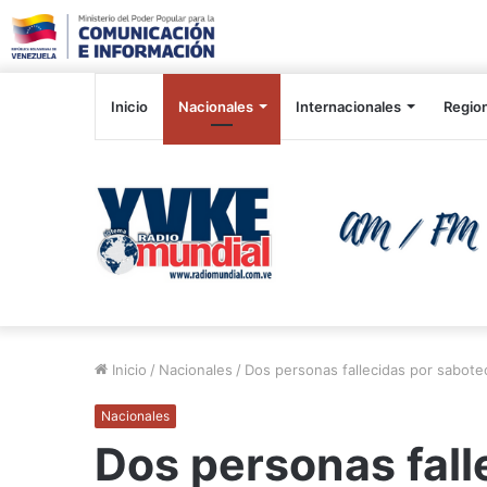
Inicio
Nacionales
Internacionales
Regio
Inicio
/
Nacionales
/
Dos personas fallecidas por saboteo
Nacionales
Dos personas fall