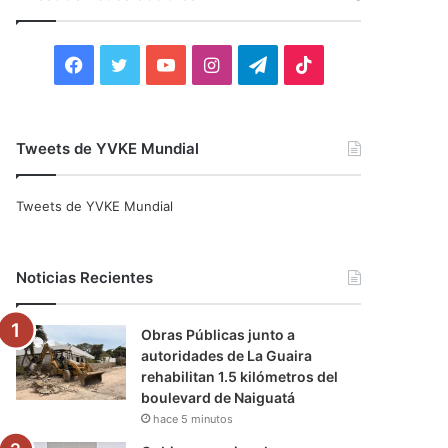
r
:
F
T
Y
I
T
T
a
w
o
n
e
i
c
i
u
s
l
k
Tweets de YVKE Mundial
e
t
T
t
e
T
Tweets de YVKE Mundial
b
t
u
a
g
o
o
e
b
g
r
k
Noticias Recientes
o
r
e
r
a
Obras Públicas junto a
k
a
m
autoridades de La Guaira
rehabilitan 1.5 kilómetros del
m
boulevard de Naiguatá
hace 5 minutos