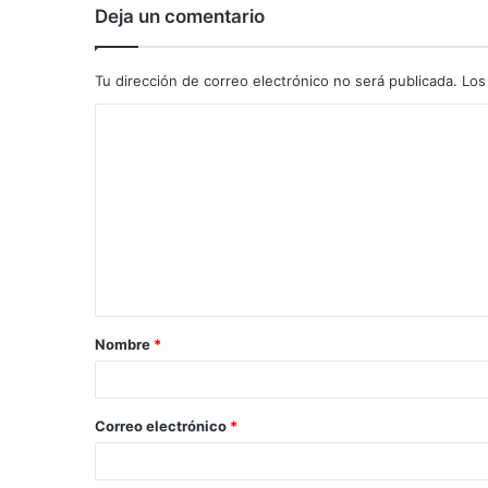
Deja un comentario
Tu dirección de correo electrónico no será publicada.
Los
C
o
m
e
n
t
a
Nombre
*
r
i
o
Correo electrónico
*
*