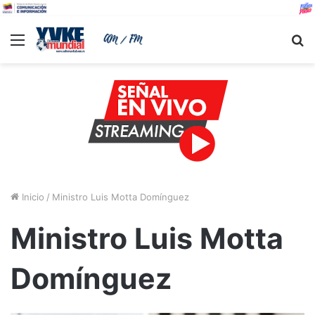
Menu
B
Inicio
/
Ministro Luis Motta Domínguez
Ministro Luis Motta
Domínguez