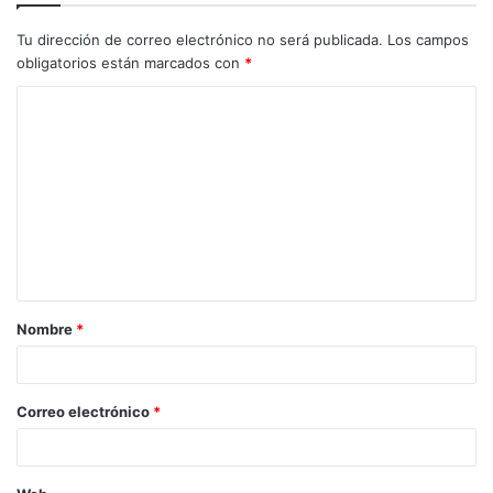
Tu dirección de correo electrónico no será publicada.
Los campos
obligatorios están marcados con
*
C
o
m
e
n
t
a
Nombre
*
r
i
o
Correo electrónico
*
*