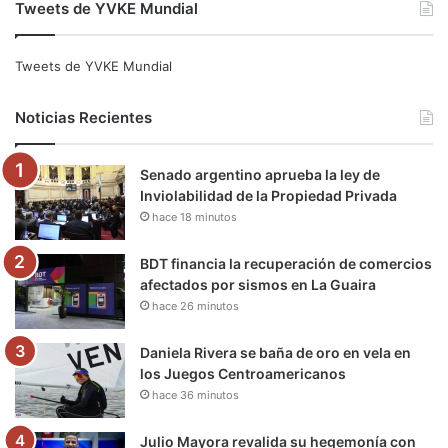
Tweets de YVKE Mundial
c
i
u
s
l
k
e
t
T
t
e
T
Tweets de YVKE Mundial
b
t
u
a
g
o
Noticias Recientes
o
e
b
g
r
k
Senado argentino aprueba la ley de
o
r
e
r
a
Inviolabilidad de la Propiedad Privada
hace 18 minutos
k
a
m
m
BDT financia la recuperación de comercios
afectados por sismos en La Guaira
hace 26 minutos
Daniela Rivera se baña de oro en vela en
los Juegos Centroamericanos
hace 36 minutos
Julio Mayora revalida su hegemonía con