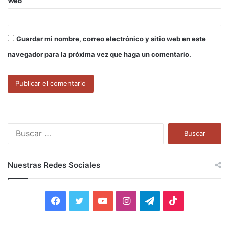
Web
Guardar mi nombre, correo electrónico y sitio web en este
navegador para la próxima vez que haga un comentario.
B
u
s
c
Nuestras Redes Sociales
a
r
:
F
T
Y
I
T
T
a
w
o
n
e
i