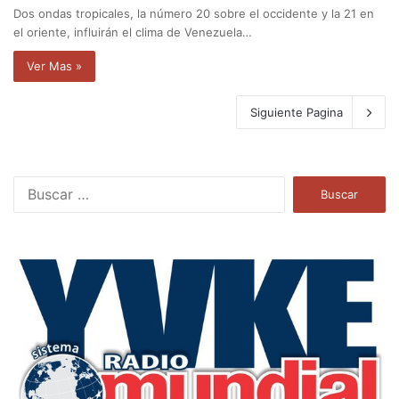
Dos ondas tropicales, la número 20 sobre el occidente y la 21 en
el oriente, influirán el clima de Venezuela…
Ver Mas »
Siguiente Pagina
B
u
s
c
a
r
: