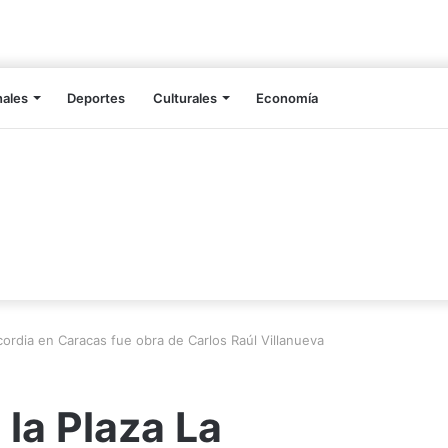
nales
Deportes
Culturales
Economía
cordia en Caracas fue obra de Carlos Raúl Villanueva
 la Plaza La