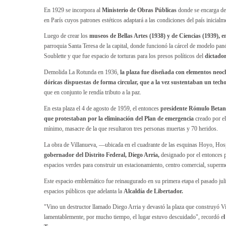
En 1929 se incorpora al
Ministerio de Obras Públicas
donde se encarga del
en París cuyos patrones estéticos adaptará a las condiciones del país inicia
Luego de crear los
museos de Bellas Artes (1938) y de Ciencias (1939), e
parroquia Santa Teresa de la capital, donde funcionó la cárcel de modelo pan
Soublette y que fue espacio de torturas para los presos políticos del
dictado
Demolida La Rotunda en 1936,
la plaza fue diseñada con elementos neoc
dóricas dispuestas de forma circular, que a la vez sustentaban un tech
que en conjunto le rendía tributo a la paz.
En esta plaza el 4 de agosto de 1959, el entonces
presidente Rómulo Betanc
que protestaban por la eliminación del Plan de emergencia
creado por el
mínimo, masacre de la que resultaron tres personas muertas y 70 heridos.
La obra de Villanueva, —ubicada en el cuadrante de las esquinas Hoyo, Hos
gobernador del Distrito Federal, Diego Arria,
designado por el entonces p
espacios verdes para construir un estacionamiento, centro comercial, superm
Este espacio emblemático fue reinaugurado en su primera etapa el pasado jul
espacios públicos que adelanta la
Alcaldía de Libertador.
"Vino un destructor llamado Diego Arria y devastó la plaza que construyó Vil
lamentablemente, por mucho tiempo, el lugar estuvo descuidado", recordó e