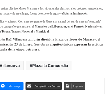
artista plástico Mateo Manaure y los vitromurales alusivos a los próceres venezolanos,
e hacen vida en el lugar, fuente de espejo de agua y
eficiente iluminación.
ios y abiertos. Con nuestro granito de Guayana, natural del sur de nuestra Venezuela",
tro caraqueño que inicia en el
Mausoleo del Libertador, en el Panteón Nacional y en
a Teresa, Teatros Nacional y Municipal.
también
diseñó la Plaza de Toros de Maracay, el
rlos Raúl Villanueva
anización 23 de Enero. Sus obras arquitectónicas expresan la estética
uela de la etapa petrolera.
Villanueva
Plaza la Concordia
Messenger
Compartir via Correo
Imprimir