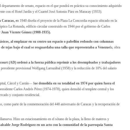
 departamento de ornato, espacio en el que pondrá en práctica su conocimiento adquirido
lmente con el Hotel Jardín y el Cuartel José Antonio Páez en Maracay (1933).
n Caracas, e
n 1940 diseña el proyecto de la Plaza La Concordia espacio ubicado en la
óptico La Rotunda, edificio circular construido en 1944 por el gobierno de Carlos
r Juan Vicente Gómez (1908-1935).
lásicos, al emplazar en su centro un espacio o pabellón redondo con columnas
o de tejas bajo el cual se resguardaba una talla que representaba a Venezue
la, obra
ourt (AD) ordenó a la fuerza pública reprimir a los desempleados y trabajadores
 presidente provisional Wolfgang Larrazábal (1958) y la reducción de 10% del salario
pital, Cárcel y Castán— f
ue demolida en su totalidad en 1974 por quien fuera el
residente Carlos Andrés Pérez (1974-1978), quien demolió el templete central y los
ercado y conjunto residencial.
io, como parte de la conmemoración del 448 aniversario de Caracas y la recuperación de
lanueva. Hizo un estacionamiento en el sótano de la plaza, la lleno de materos y
l alcalde Jorge Rodríguez en un acto con la comunidad de la parroquia Santa