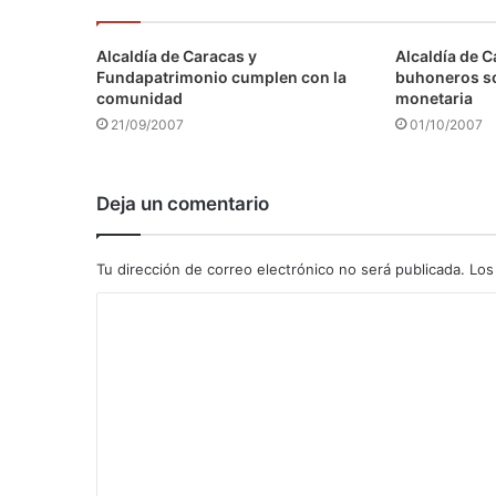
Alcaldía de Caracas y
Alcaldía de C
Fundapatrimonio cumplen con la
buhoneros s
comunidad
monetaria
21/09/2007
01/10/2007
Deja un comentario
Tu dirección de correo electrónico no será publicada.
Los
C
o
m
e
n
t