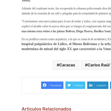
Teresa.
Además del cuadrante norte, fue recuperada la columna policromada obra del 
además de la creación de un café y pérgolas para la comunidad de pintores qu
“Construimos una nueva plaza pare el uso de todas y todos, con espacio ampl
explicó el alcalde sobre la nueva obra que se integra al conglomerado del cen
una misma ruta reúne a las plazas Bolívar, Diego Ibarra, Basílica Sant
En su prolífica carrera como arquitecto, a la que se suma la de académico,
Ca
hospital psiquiátrico de Lídice, el Museo Boliviano y la urb
modernista de mitad del siglo XX que caracterizó a la Venez
Caracas
Carlos Raúl 
Facebook
Twitter
LinkedIn
Articulos Relacionados