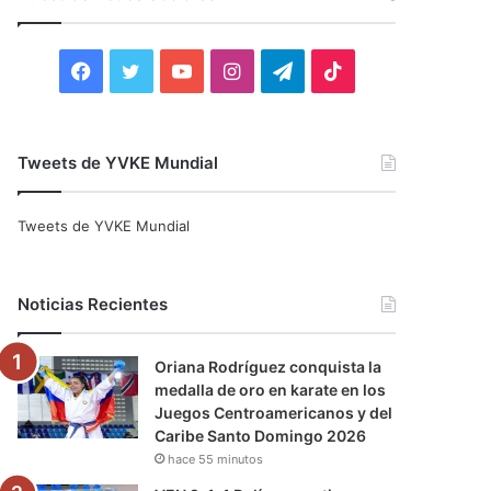
r
:
F
T
Y
I
T
T
a
w
o
n
e
i
c
i
u
s
l
k
Tweets de YVKE Mundial
e
t
T
t
e
T
Tweets de YVKE Mundial
b
t
u
a
g
o
o
e
b
g
r
k
Noticias Recientes
o
r
e
r
a
Oriana Rodríguez conquista la
k
a
m
medalla de oro en karate en los
Juegos Centroamericanos y del
m
Caribe Santo Domingo 2026
hace 55 minutos