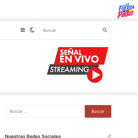
Sidebar
Switch
Buscar
skin
B
u
s
c
a
Nuestras Redes Sociales