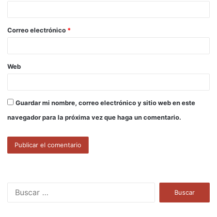
i
o
Correo electrónico
*
*
Web
Guardar mi nombre, correo electrónico y sitio web en este
navegador para la próxima vez que haga un comentario.
B
u
s