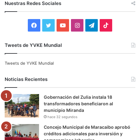
c
Nuestras Redes Sociales
a
r
:
F
T
Y
I
T
T
a
w
o
n
e
i
Tweets de YVKE Mundial
c
i
u
s
l
k
e
t
T
t
e
T
Tweets de YVKE Mundial
b
t
u
a
g
o
Noticias Recientes
o
e
b
g
r
k
Gobernación del Zulia instala 18
o
r
e
r
a
transformadores beneficiaron al
municipio Miranda
k
a
m
hace 32 segundos
m
Concejo Municipal de Maracaibo aprobó
créditos adicionales para inversión y