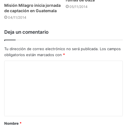
Misión Milagro inicia jornada
05/11/2014
de captación en Guatemala
04/11/2014
Deja un comentario
Tu dirección de correo electrónico no será publicada.
Los campos
obligatorios están marcados con
*
C
o
m
e
n
t
a
Nombre
*
r