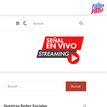
Sidebar
Switch
Buscar
skin
B
u
s
c
a
Nuestras Redes Sociales