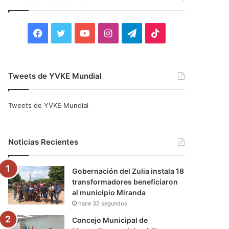
r
:
F
T
Y
I
T
T
a
w
o
n
e
i
c
i
u
s
l
k
Tweets de YVKE Mundial
e
t
T
t
e
T
Tweets de YVKE Mundial
b
t
u
a
g
o
o
e
b
g
r
k
Noticias Recientes
o
r
e
r
a
Gobernación del Zulia instala 18
k
a
m
transformadores beneficiaron
al municipio Miranda
m
hace 32 segundos
Concejo Municipal de