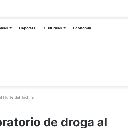
nales
Deportes
Culturales
Economía
l Norte del Táchira
ratorio de droga al