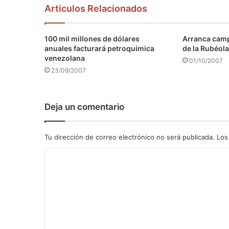
Articulos Relacionados
100 mil millones de dólares
Arranca camp
anuales facturará petroquímica
de la Rubéola
venezolana
01/10/2007
23/09/2007
Deja un comentario
Tu dirección de correo electrónico no será publicada.
Los
C
o
m
e
n