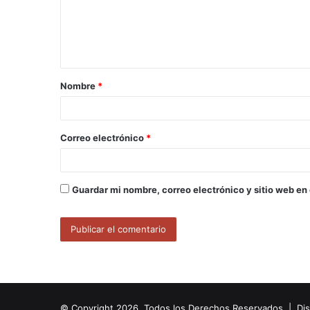
e
n
t
a
Nombre
*
r
i
o
Correo electrónico
*
*
Guardar mi nombre, correo electrónico y sitio web en
© Copyright 2026, Todos los Derechos Reservados | Di