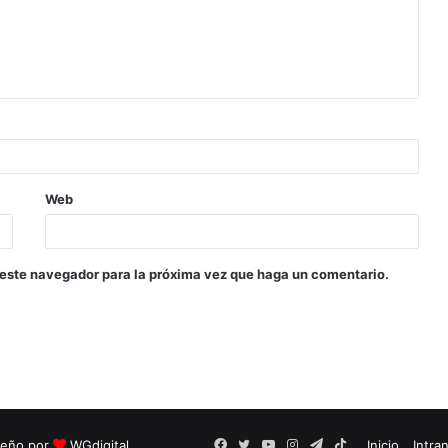
Web
 este navegador para la próxima vez que haga un comentario.
seño por
WGdigital
Facebook
Twitter
YouTube
Instagram
Telegram
TikTok
Inicio
Intra