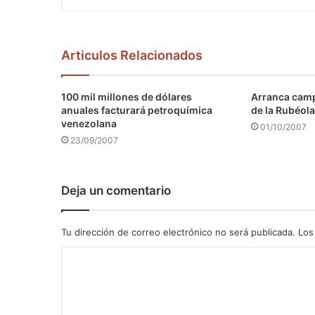
Articulos Relacionados
100 mil millones de dólares
Arranca camp
anuales facturará petroquímica
de la Rubéola
venezolana
01/10/2007
23/09/2007
Deja un comentario
Tu dirección de correo electrónico no será publicada.
Los
C
o
m