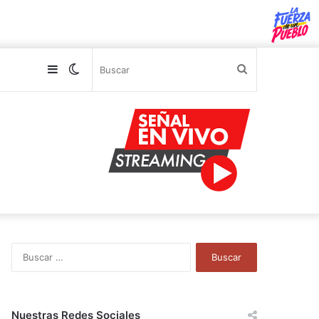
Sidebar
Switch
Buscar
skin
B
u
s
c
a
Nuestras Redes Sociales