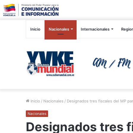
Inicio
Nacionales
Internacionales
Regio
Inicio
/
Nacionales
/
Designados tres fiscales del MP par
Nacionales
Designados tres f