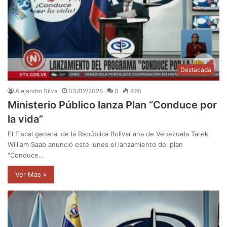
Destacada
Alejandro Silva
03/02/2025
0
465
Ministerio Público lanza Plan “Conduce por
la vida”
El Fiscal general de la República Bolivariana de Venezuela Tarek
William Saab anunció este lunes el lanzamiento del plan
“Conduce…
Ver Mas »