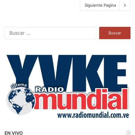
Siguiente Pagina
B
u
s
c
a
r
:
EN VIVO