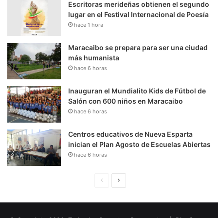
Escritoras merideñas obtienen el segundo
lugar en el Festival Internacional de Poesía
hace 1 hora
Maracaibo se prepara para ser una ciudad
más humanista
hace 6 horas
Inauguran el Mundialito Kids de Fútbol de
Salón con 600 niños en Maracaibo
hace 6 horas
Centros educativos de Nueva Esparta
inician el Plan Agosto de Escuelas Abiertas
hace 6 horas
P
S
á
i
g
g