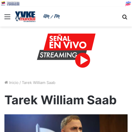
Menu
B
Inicio
/
Tarek William Saab
Tarek William Saab