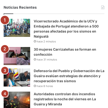
b
t
u
a
g
o
Noticias Recientes
o
e
b
g
r
k
Vicerrectorado Académico de la UCV y
o
r
e
r
a
Embajada de Portugal atendieron a 500
personas afectadas por los sismos en
k
a
m
Naiguatá
hace 2 minutos
m
30 mujeres Carrizaleñas se forman en
confección
hace 31 minutos
Defensoría del Pueblo y Gobernación de La
Guaira evalúan estrategias de atención y
recuperación tras sismos
hace 8 horas
Autoridades controlan dos incendios
registrados la noche del viernes en La
Guaira y Miranda