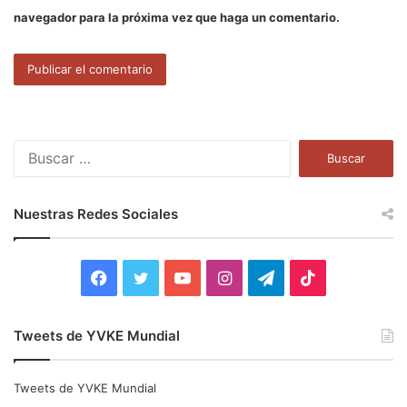
navegador para la próxima vez que haga un comentario.
B
u
s
c
Nuestras Redes Sociales
a
r
:
F
T
Y
I
T
T
a
w
o
n
e
i
Tweets de YVKE Mundial
c
i
u
s
l
k
e
t
T
t
e
T
Tweets de YVKE Mundial