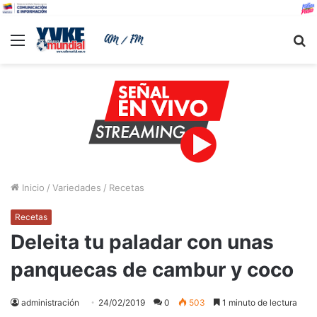
Menu
B
Inicio
/
Variedades
/
Recetas
Recetas
Deleita tu paladar con unas
panquecas de cambur y coco
administración
24/02/2019
0
503
1 minuto de lectura