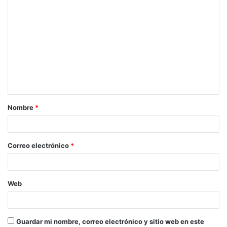
C
o
m
e
n
t
a
Nombre
*
r
i
o
Correo electrónico
*
*
Web
Guardar mi nombre, correo electrónico y sitio web en este